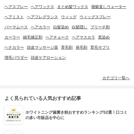
ヘアスプレー
ヘアワックス
まとめ髪ワックス
寝癖直しウォーター
ヘアミスト
ヘアフレグランス
ウィッグ
ウィッグスプレー
パーマムース
ヘアカラー
白髪染め
白髪隠し
ブリーチ剤
カーラー
縮毛矯正剤
ヘアチョーク
ヘアマスカラ
黒染め
ヘナカラー
頭皮マッサージ器
育毛剤
発毛剤
育毛サプリ
増毛パウダー
頭皮ケアローション
カテゴリ一覧へ
よく見られている人気おすすめ記事
ホワイトニング歯磨き粉おすすめランキング52選！口コミ
の多い市販品を中心に