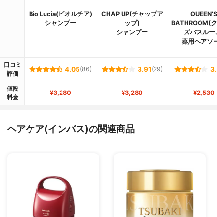
Bio Lucia(ビオルチア)
CHAP UP(チャップア
QUEEN’S
シャンプー
ップ)
BATHROOM(
シャンプー
ズバスルー
薬用ヘアソ
口コミ
4.05
(86)
3.91
(29)
3
評価
値段
¥3,280
¥3,280
¥2,530
料金
ヘアケア(インバス)の関連商品