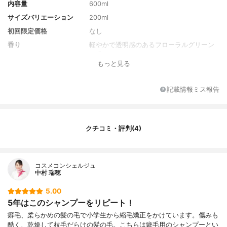
内容量
600ml
サイズバリエーション
200ml
初回限定価格
なし
香り
軽やかで透明感のあるフローラルグリーン
の香り。
もっと見る
全成分
水、ココイルメチルタウリンNa、コカミド
メチルMEA、スルホコハク酸ラウリル2N
a、コカミドプロピルベタイン、ラウロイル
記載情報ミス報告
メチルβ-アラニンタウリンTEA、ラウラミ
ドプロピルヒドロキシスルタイン、ブルケ
ネチアボルビリス種子油、グリチルリチン
酸2K、ポリクオタニウム-10、ポリクオタニ
クチコミ・評判(4)
ウム-47、ラウレス-4カルボン酸Na、テト
ラオレイン酸ソルベス-60、PEG-60水添ヒ
マシ油、PPG-3カプリリルエーテル、ジオ
レイン酸PEG-120、メチルグルコース、B
コスメコンシェルジュ
中村 瑞穂
G、トコフェロール、クエン酸、クエン酸N
a、エチドロン酸、安息香酸Na、メチルイ
5.00
ソチアゾリノン、香料
5年はこのシャンプーをリピート！
癖毛、柔らかめの髪の毛で小学生から縮毛矯正をかけています。傷みも
酷く、乾燥して枝毛だらけの髪の毛。こちらは癖毛用のシャンプーとい