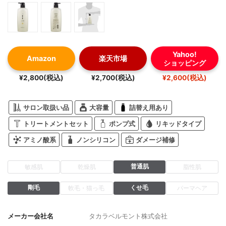
Yahoo!
Amazon
楽天市場
ショッピング
¥2,800(税込)
¥2,700(税込)
¥2,600(税込)
サロン取扱い品
大容量
詰替え用あり
トリートメントセット
ポンプ式
リキッドタイプ
アミノ酸系
ノンシリコン
ダメージ補修
普通肌
敏感肌
乾燥肌
脂性肌
剛毛
くせ毛
軟毛・猫っ毛
パーマヘア
メーカー会社名
タカラベルモント株式会社