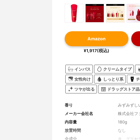
Amazon
¥1,917(税込)
インバス
クリームタイプ
女性向け
しっとり系
チ
ツヤが出る
ドラッグストア品
香り
みずみずし
メーカー会社名
株式会社フ
内容量
180g
放置時間
なし
全成分
水、グリセ