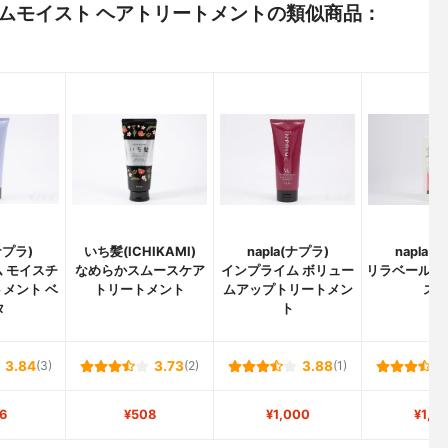
レミアムモイスト ヘアトリートメントの類似商品：
ナプラ)
いち髪(ICHIKAMI)
napla(ナプラ)
napla(
 モイスチ
なめらかスムースケア
インプライム ボリュー
リラベール C
メント ベ
トリートメント
ムアップトリートメン
ス
タ
ト
3.84
(3)
3.73
(2)
3.88
(1)
6
¥508
¥1,000
¥1,0