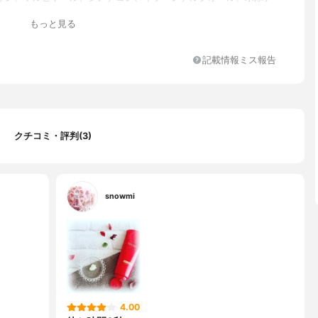
コール、ベヘントリモニウムクロリド、ステアリルアルコール、ア
もっと見る
ルジメチコン、ヒドロキシエチルウレア、アルキル（Ｃ１２，１
ヒドロキシプロピルアルギニンＨＣｌ、ステアルトリモニウムクロ
、ツバキ種子油、ホホバ種子油、ジラウロイルグルタミン酸リシン
記載情報ミス報告
ワラン、ローヤルゼリーエキス、ダイズ種子エキス、イソプロパノ
ノール、オクチルドデカノール、クエン酸、エタノール、乳酸アン
ＢＧ、トコフェロール、フェノキシエタノール、安息香酸Ｎａ、香
７、黄４
クチコミ・評判(3)
snowmi
4.00