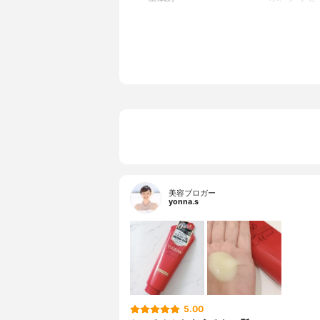
タネ油アル
ミノプロピ
４）オキシ
リド、乳酸
Ｎａ、スク
ール、セタ
モニウム、
料、赤２２
美容ブロガー
yonna.s
5.00