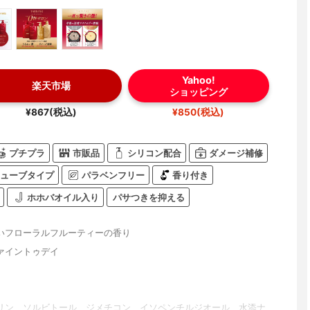
Yahoo!
楽天市場
ショッピング
¥867(税込)
¥850(税込)
プチプラ
市販品
シリコン配合
ダメージ補修
ューブタイプ
パラベンフリー
香り付き
ホホバオイル入り
パサつきを抑える
いフローラルフルーティーの香り
ァイントゥデイ
リン、ソルビトール、ジメチコン、イソペンチルジオール、水添ナ