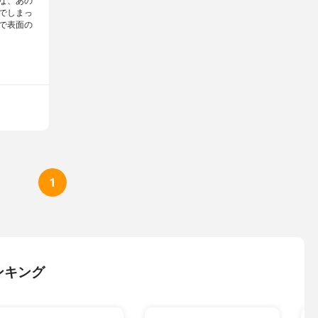
な、あの
でしまっ
で表面の
1
ンキング