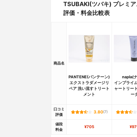
TSUBAKI(ツバキ) プ
評価・料金比較表
商品名
PANTENE(パンテーン)
napla(
エクストラダメージリ
インプライム
ペア 洗い流すトリート
ャートリート
メント
ー
口コミ
3.80
(7)
評価
値段
¥705
¥97
料金