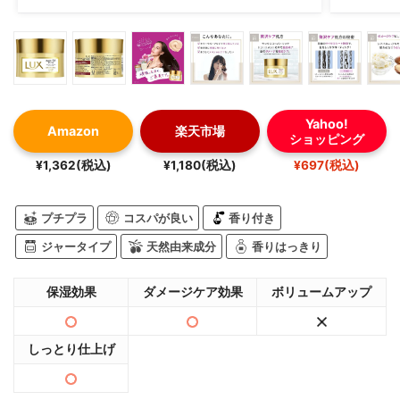
Yahoo!
Amazon
楽天市場
ショッピング
¥1,362(税込)
¥1,180(税込)
¥697(税込)
プチプラ
コスパが良い
香り付き
ジャータイプ
天然由来成分
香りはっきり
保湿効果
ダメージケア効果
ボリュームアップ
しっとり仕上げ