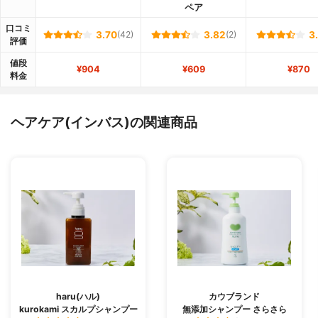
ペア
口コミ
3.70
(42)
3.82
(2)
3
評価
値段
¥904
¥609
¥870
料金
ヘアケア(インバス)の関連商品
haru(ハル)
カウブランド
kurokami スカルプシャンプー
無添加シャンプー さらさら