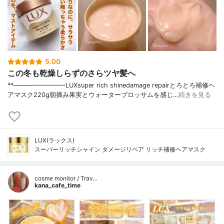
5.00
この冬も乾燥しらずのさらツヤ髪へ
**————————⁡LUX⁡super rich shinedamage repairとろとろ補修ヘ
アマスク⁡220g⁡朝摘み果実とウォーターブロッサムを感じ…
続きを見る
LUX(ラックス)
スーパーリッチシャイン ダメージリペア リッチ補修ヘアマスク
cosme monitor / Trav…
kana_cafe_time