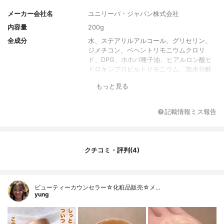
メーカー会社名
ユニリーバ・ジャパン株式会社
内容量
200g
全成分
水、ステアリルアルコール、グリセリン、
ジメチコン、ベヘントリモニウムクロリ
ド、DPG、ホホバ種子油、ヒアルロン酸ヒ
ドロキシプロピルトリモニウム、加水分解
ヒアルロン酸、シア脂、アルガニアスピノ
もっと見る
サ核油、アルギニン、グルタミン酸、ヒド
ロキシエチルセルロース、パラフィン、ア
モジメチコン、セトリモニウムクロリド、
記載情報ミス報告
(C12-14)s-パレス-7、(C12-14)s-パレス-
5、PEG-7プロピルヘプチルエーテル、P
G、乳酸、EDTA-2Na、フェノキシエタノー
ル、メチルイソチアゾリノン、メチルクロ
クチコミ・評判(4)
ロイソチアゾリノン、香料、黄4、赤227、
青1
香り
朝摘み果実とウォーターブロッサムを感じ
ビューティーカウンセラー☆化粧品販売☆メ…
させる香り
yung