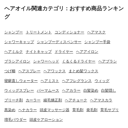
ヘアオイル関連カテゴリ：おすすめ商品ランキン
グ
シャンプー
トリートメント
コンディショナー
ヘアマスク
シャワーキャップ
シャンプーディスペンサー
シャンプー手袋
ヘアミルク
ナイトキャップ
ドライヤー
ヘアアイロン
ブラシアイロン
シャワーヘッド
くるくるドライヤー
ヘアブラシ
つげ櫛
ヘアスプレー
ヘアワックス
まとめ髪ワックス
寝癖直しウォーター
ヘアミスト
ヘアフレグランス
ウィッグ
ウィッグスプレー
パーマムース
ヘアカラー
白髪染め
白髪隠し
ブリーチ剤
カーラー
縮毛矯正剤
ヘアチョーク
ヘアマスカラ
黒染め
ヘナカラー
頭皮マッサージ器
育毛剤
発毛剤
育毛サプリ
増毛パウダー
頭皮ケアローション