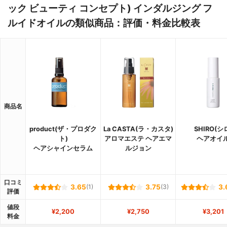
ック ビューティ コンセプト) インダルジング フ
ルイドオイルの類似商品：評価・料金比較表
商品名
product(ザ・プロダク
La CASTA(ラ・カスタ)
SHIRO(シ
ト)
アロマエステ ヘアエマ
ヘアオイ
ヘアシャインセラム
ルジョン
口コミ
3.65
(1)
3.75
(3)
3.
評価
値段
¥2,200
¥2,750
¥3,201
料金