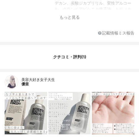
デカン、炭酸ジカプリリル、変性アルコー
ル、クランベアビシニカ種子油、トリ（カ
プリル酸／カプリン酸）グリセリル、香料
もっと見る
記載情報ミス報告
クチコミ・評判(1)
美容大好き女子大生
優亜