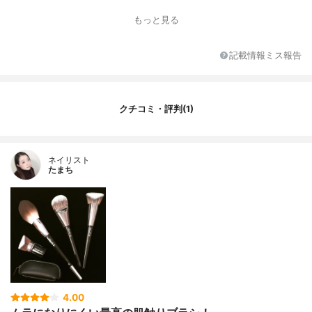
特徴
コントゥアリングにも使用可能、眉下・フ
もっと見る
ェイスラインなども塗りやすい
全長
16.7cm
記載情報ミス報告
毛の長さ
不明
毛の幅
不明
リキッドファンデへの使
〇
クチコミ・評判(1)
用
パウダーファンデへの使
✕
用
ネイリスト
たまち
4.00