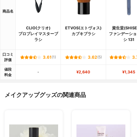
商品名
CLIO(クリオ)
ETVOS(エトヴォス)
資生堂(SHISE
プロプレイマスターブ
カブキブラシ
ファンデーショ
ラシ
シ 131
口コミ
3.61
(1)
3.62
(5)
3.
評価
値段
-
¥2,640
¥1,345
料金
メイクアップグッズの関連商品