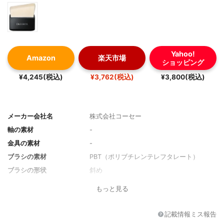
Yahoo!
Amazon
楽天市場
ショッピング
¥4,245(税込)
¥3,762(税込)
¥3,800(税込)
メーカー会社名
株式会社コーセー
軸の素材
-
金具の素材
-
ブラシの素材
PBT（ポリブチレンテレフタレート）
ブラシの形状
斜め
特徴
ハードケース付き
もっと見る
全長
150mm
毛の長さ
28mm
記載情報ミス報告