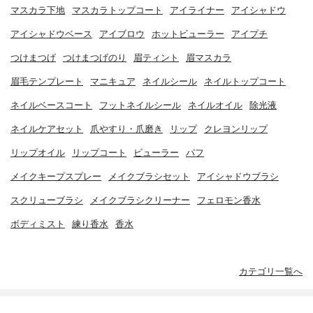
マスカラ下地
マスカラトップコート
アイライナー
アイシャドウ
アイシャドウベース
アイブロウ
ホットビューラー
アイプチ
つけまつげ
つけまつげのり
眉ティント
眉マスカラ
眉毛テンプレート
マニキュア
ネイルシール
ネイルトップコート
ネイルベースコート
フットネイルシール
ネイルオイル
除光液
ネイルケアセット
爪やすり・爪磨き
リップ
クレヨンリップ
リップオイル
リップコート
ビューラー
パフ
メイクキープスプレー
メイクブラシセット
アイシャドウブラシ
スクリューブラシ
メイクブラシクリーナー
フェロモン香水
ボディミスト
練り香水
香水
カテゴリ一覧へ