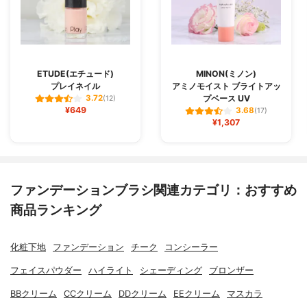
ETUDE(エチュード)
MINON(ミノン)
プレイネイル
アミノモイスト ブライトアッ
プベース UV
3.72
(12)
¥649
3.68
(17)
¥1,307
ファンデーションブラシ関連カテゴリ：おすすめ
商品ランキング
化粧下地
ファンデーション
チーク
コンシーラー
フェイスパウダー
ハイライト
シェーディング
ブロンザー
BBクリーム
CCクリーム
DDクリーム
EEクリーム
マスカラ