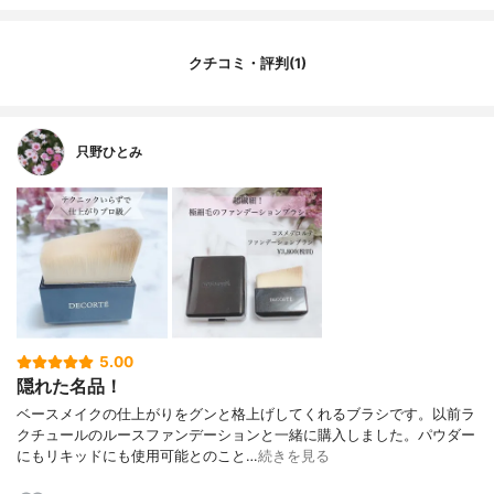
毛の幅
20mm
リキッドファンデへの使用
◯
パウダーファンデへの使用
-
クチコミ・評判(1)
只野ひとみ
5.00
隠れた名品！
ベースメイクの仕上がりをグンと格上げしてくれるブラシです。以前ラ
クチュールのルースファンデーションと一緒に購入しました。パウダー
にもリキッドにも使用可能とのこと…
続きを見る