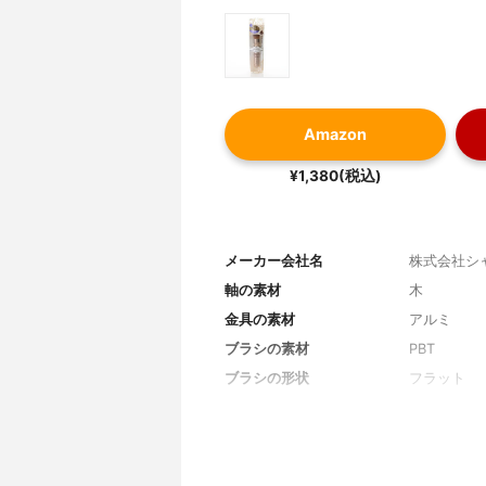
Amazon
¥1,380(税込)
メーカー会社名
株式会社シ
軸の素材
木
金具の素材
アルミ
ブラシの素材
PBT
ブラシの形状
フラット
特徴
なし
全長
180mm
毛の長さ
不明