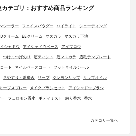
連カテゴリ：おすすめ商品ランキング
ンシーラー
フェイスパウダー
ハイライト
シェーディング
DDクリーム
EEクリーム
マスカラ
マスカラ下地
イシャドウ
アイシャドウベース
アイブロウ
つけまつげのり
眉ティント
眉マスカラ
眉毛テンプレート
コート
ネイルベースコート
フットネイルシール
爪やすり・爪磨き
リップ
クレヨンリップ
リップオイル
キープスプレー
メイクブラシセット
アイシャドウブラシ
ナー
フェロモン香水
ボディミスト
練り香水
香水
カテゴリ一覧へ