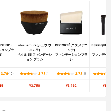
SEIDO)
shu uemura(シュウ ウ
DECORTÉ(コスメデコ
ESPRIQUE
ションブラ
エムラ)
ルテ)
ク)
31
ペタル 55 ファンデーシ
ファンデーションブラ
ファンデー
ョン ブラシ
シ
シ
3.76
(10)
3.78
(4)
3.78
(1)
45
¥3,750
¥3,762
¥1,0