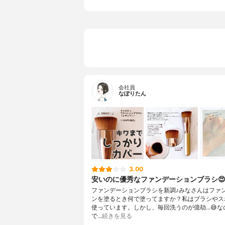
毛の幅
不明
リキッドファンデへの使用
〇
パウダーファンデへの使用
〇
会社員
なぽりたん
3.00
安いのに優秀なファンデーションブラシ
ファンデーションブラシを新調♪みなさんはファ
ンを塗るとき何で塗ってますか？私はブラシやス
使っています。しかし、毎回洗うのが億劫…😅な
で…
続きを見る