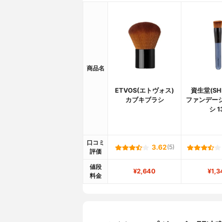
商品名
ETVOS(エトヴォス)
資生堂(SHI
カブキブラシ
ファンデー
シ 1
口コミ
3.62
(5)
評価
値段
¥2,640
¥1,3
料金