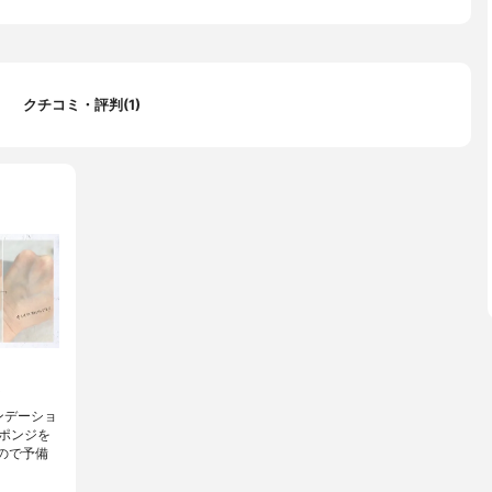
クチコミ・評判(1)

ンデーショ
ポンジを
ので予備