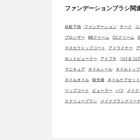
ファンデーションブラシ関
化粧下地
ファンデーション
チーク
コ
ブロンザー
BBクリーム
CCクリーム
マスカラトップコート
アイライナー
ア
ホットビューラー
アイプチ
つけまつげ
マニキュア
ネイルシール
ネイルトップ
ネイルオイル
除光液
ネイルケアセット
リップコート
ビューラー
パフ
メイク
スクリューブラシ
メイクブラシクリー