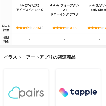
ibis(アイビス)
4 Axis(フォーアクシ
pixiv(ピク
アイビスペイント‪X
ス)
pixiv Sket
ドローイング デスク
口コミ
3.15
(1)
3.15
評価
値段
-
-
-
料金
イラスト・アートアプリの関連商品