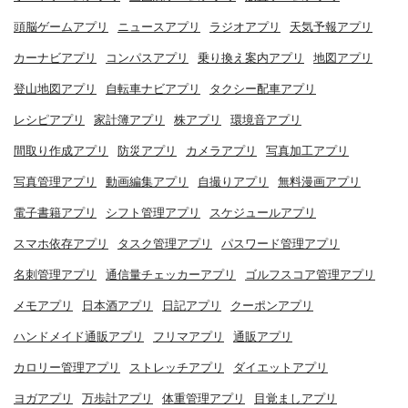
頭脳ゲームアプリ
ニュースアプリ
ラジオアプリ
天気予報アプリ
カーナビアプリ
コンパスアプリ
乗り換え案内アプリ
地図アプリ
登山地図アプリ
自転車ナビアプリ
タクシー配車アプリ
レシピアプリ
家計簿アプリ
株アプリ
環境音アプリ
間取り作成アプリ
防災アプリ
カメラアプリ
写真加工アプリ
写真管理アプリ
動画編集アプリ
自撮りアプリ
無料漫画アプリ
電子書籍アプリ
シフト管理アプリ
スケジュールアプリ
スマホ依存アプリ
タスク管理アプリ
パスワード管理アプリ
名刺管理アプリ
通信量チェッカーアプリ
ゴルフスコア管理アプリ
メモアプリ
日本酒アプリ
日記アプリ
クーポンアプリ
ハンドメイド通販アプリ
フリマアプリ
通販アプリ
カロリー管理アプリ
ストレッチアプリ
ダイエットアプリ
ヨガアプリ
万歩計アプリ
体重管理アプリ
目覚ましアプリ