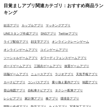
目覚ましアプリ関連カテゴリ：おすすめ商品ラン
キング
妊活アプリ
カップルアプリ
マッチングアプリ
LINEスタンプ作成アプリ
SNSアプリ
Twitterアプリ
ライブ配信アプリ
顔文字アプリ
オンラインクレーンゲーム
オンラインゲームアプリ
コインゲームアプリ
ソーシャルゲームアプリ
タワーディフェンスゲームアプリ
ボードゲームアプリ
三国志ゲームアプリ
放置ゲームアプリ
頭脳ゲームアプリ
ニュースアプリ
ラジオアプリ
天気予報アプリ
カーナビアプリ
コンパスアプリ
乗り換え案内アプリ
地図アプリ
登山地図アプリ
自転車ナビアプリ
タクシー配車アプリ
レシピアプリ
家計簿アプリ
株アプリ
環境音アプリ
間取り作成アプリ
防災アプリ
カメラアプリ
写真加工アプリ