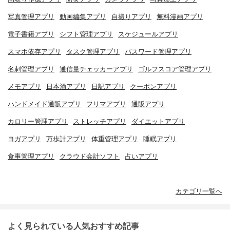
写真管理アプリ
動画編集アプリ
自撮りアプリ
無料漫画アプリ
電子書籍アプリ
シフト管理アプリ
スケジュールアプリ
スマホ依存アプリ
タスク管理アプリ
パスワード管理アプリ
名刺管理アプリ
通信量チェッカーアプリ
ゴルフスコア管理アプリ
メモアプリ
日本酒アプリ
日記アプリ
クーポンアプリ
ハンドメイド通販アプリ
フリマアプリ
通販アプリ
カロリー管理アプリ
ストレッチアプリ
ダイエットアプリ
ヨガアプリ
万歩計アプリ
体重管理アプリ
睡眠アプリ
食事管理アプリ
クラウド会計ソフト
占いアプリ
カテゴリ一覧へ
よく見られている人気おすすめ記事