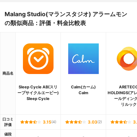
Malang Studio(マランスタジオ) アラームモン
の類似商品：評価・料金比較表
商品名
Sleep Cycle AB(スリ
Calm(カーム)
ARETEC
ープサイクルエービー)
Calm
HOLDINGS(
Sleep Cycle
ールディング
リルック
口コミ
3.15
(4)
3.03
(2)
3
評価
値段
-
-
-