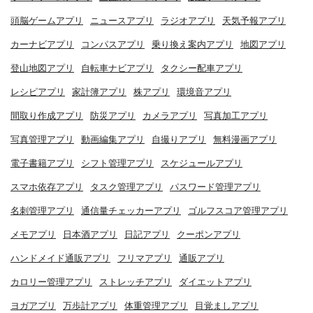
頭脳ゲームアプリ
ニュースアプリ
ラジオアプリ
天気予報アプリ
カーナビアプリ
コンパスアプリ
乗り換え案内アプリ
地図アプリ
登山地図アプリ
自転車ナビアプリ
タクシー配車アプリ
レシピアプリ
家計簿アプリ
株アプリ
環境音アプリ
間取り作成アプリ
防災アプリ
カメラアプリ
写真加工アプリ
写真管理アプリ
動画編集アプリ
自撮りアプリ
無料漫画アプリ
電子書籍アプリ
シフト管理アプリ
スケジュールアプリ
スマホ依存アプリ
タスク管理アプリ
パスワード管理アプリ
名刺管理アプリ
通信量チェッカーアプリ
ゴルフスコア管理アプリ
メモアプリ
日本酒アプリ
日記アプリ
クーポンアプリ
ハンドメイド通販アプリ
フリマアプリ
通販アプリ
カロリー管理アプリ
ストレッチアプリ
ダイエットアプリ
ヨガアプリ
万歩計アプリ
体重管理アプリ
目覚ましアプリ