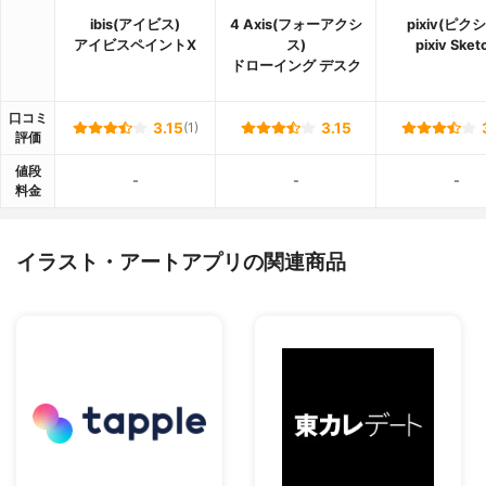
ibis(アイビス)
4 Axis(フォーアクシ
pixiv(ピク
アイビスペイント‪X
ス)
pixiv Sket
ドローイング デスク
口コミ
3.15
(1)
3.15
評価
値段
-
-
-
料金
イラスト・アートアプリの関連商品