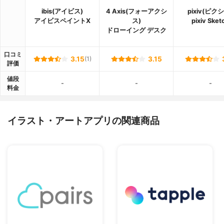
ibis(アイビス)
4 Axis(フォーアクシ
pixiv(ピク
アイビスペイント‪X
ス)
pixiv Sket
ドローイング デスク
口コミ
3.15
(1)
3.15
評価
値段
-
-
-
料金
イラスト・アートアプリの関連商品