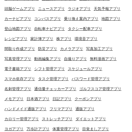
頭脳ゲームアプリ
ニュースアプリ
ラジオアプリ
天気予報アプリ
カーナビアプリ
コンパスアプリ
乗り換え案内アプリ
地図アプリ
登山地図アプリ
自転車ナビアプリ
タクシー配車アプリ
レシピアプリ
家計簿アプリ
株アプリ
環境音アプリ
間取り作成アプリ
防災アプリ
カメラアプリ
写真加工アプリ
写真管理アプリ
動画編集アプリ
自撮りアプリ
無料漫画アプリ
電子書籍アプリ
シフト管理アプリ
スケジュールアプリ
スマホ依存アプリ
タスク管理アプリ
パスワード管理アプリ
名刺管理アプリ
通信量チェッカーアプリ
ゴルフスコア管理アプリ
メモアプリ
日本酒アプリ
日記アプリ
クーポンアプリ
ハンドメイド通販アプリ
フリマアプリ
通販アプリ
カロリー管理アプリ
ストレッチアプリ
ダイエットアプリ
ヨガアプリ
万歩計アプリ
体重管理アプリ
目覚ましアプリ