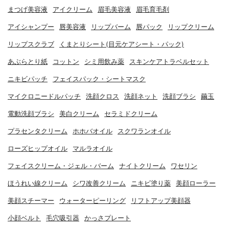
まつげ美容液
アイクリーム
眉毛美容液
眉毛育毛剤
アイシャンプー
唇美容液
リップバーム
唇パック
リップクリーム
リップスクラブ
くまとりシート(目元ケアシート・パック)
あぶらとり紙
コットン
シミ用飲み薬
スキンケアトラベルセット
ニキビパッチ
フェイスパック・シートマスク
マイクロニードルパッチ
洗顔クロス
洗顔ネット
洗顔ブラシ
繭玉
電動洗顔ブラシ
美白クリーム
セラミドクリーム
プラセンタクリーム
ホホバオイル
スクワランオイル
ローズヒップオイル
マルラオイル
フェイスクリーム・ジェル・バーム
ナイトクリーム
ワセリン
ほうれい線クリーム
シワ改善クリーム
ニキビ塗り薬
美顔ローラー
美顔スチーマー
ウォーターピーリング
リフトアップ美顔器
小顔ベルト
毛穴吸引器
かっさプレート