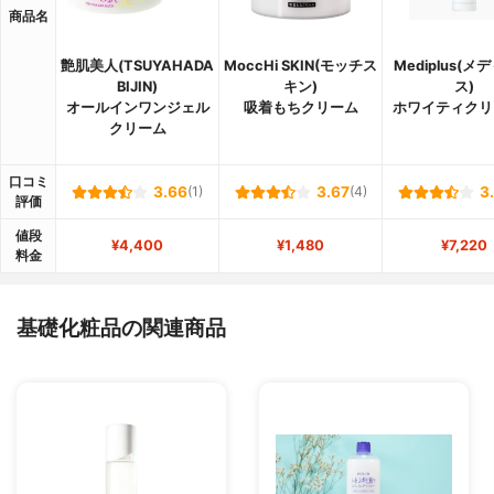
商品名
艶肌美人(TSUYAHADA
MoccHi SKIN(モッチス
Mediplus(メ
BIJIN)
キン)
ス)
オールインワンジェル
吸着もちクリーム
ホワイティクリ
クリーム
口コミ
3.66
(1)
3.67
(4)
3
評価
値段
¥4,400
¥1,480
¥7,220
料金
基礎化粧品の関連商品