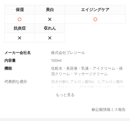
保湿
美白
エイジングケア
抗炎症
収れん
メーカー会社名
株式会社プレジール
内容量
100ml
機能
化粧水・美容液・乳液・アイクリーム・保
湿クリーム・マッサージクリーム
代表的な成分
加水分解ヒアルロン酸Na、ヒアルロン酸N
a、フラーレン、加水分解コラーゲン、ホホ
バ種子油
もっと見る
全成分
水 、グリセリン、 BG 、ペンチレングリコ
ール、グリコシルトレハロース、スクワラ
記載情報ミス報告
ン、PCA-Na、加水分解ヒアルロン酸Na、
ヒアルロン酸Na、フラーレン、加水分解コ
ラーゲン、ホホバ種子油、グリチルリチン
酸2K、アラントイン、テトラヘキシルデカ