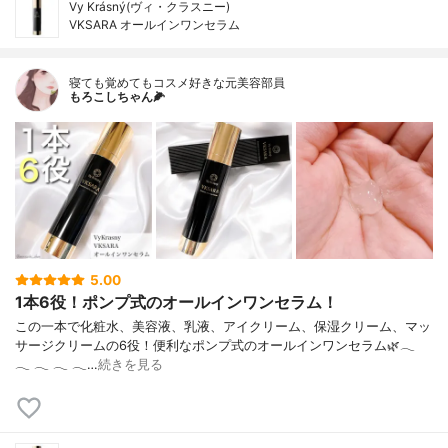
Vy Krásný(ヴィ・クラスニー)
VKSARA オールインワンセラム
寝ても覚めてもコスメ好きな元美容部員
もろこしちゃん🌽
5.00
1本6役！ポンプ式のオールインワンセラム！
この一本で化粧水、美容液、乳液、アイクリーム、保湿クリーム、マッ
サージクリームの6役！便利なポンプ式のオールインワンセラム🌿‪𓂃‬
‪𓂃‬ ‪𓂃‬ ‪𓂃‬ ‪𓂃…
続きを見る