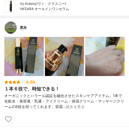
Vy Krásný(ヴィ・クラスニー)
VKSARA オールインワンセラム
恵未
4.00
１本６役で、時短できる！
オーガニックとハラール認証を融合させたスキンケアアイテム。1本で
化粧水・美容液・乳液・アイクリーム・保湿クリーム・マッサージクリ
ームの6役を担ってくれます。容器…
続きを見る