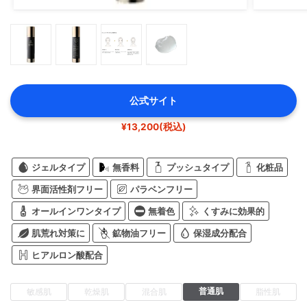
公式サイト
¥13,200(税込)
ジェルタイプ
無香料
プッシュタイプ
化粧品
界面活性剤フリー
パラベンフリー
オールインワンタイプ
無着色
くすみに効果的
肌荒れ対策に
鉱物油フリー
保湿成分配合
ヒアルロン酸配合
普通肌
敏感肌
乾燥肌
混合肌
脂性肌