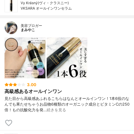
Vy Krásný(ヴィ・クラスニー)
VKSARA オールインワンセラム
美容ブロガー
まみやこ
3.00
高級感あるオールインワン
見た目から高級感あふれるこちらはなんとオールインワン！⁡1本6役のな
んでも果たせちゃうお品物⁡⁡6種類のオーガニック成分とビタミンCの250
倍！もの抗酸化力を発…
続きを見る