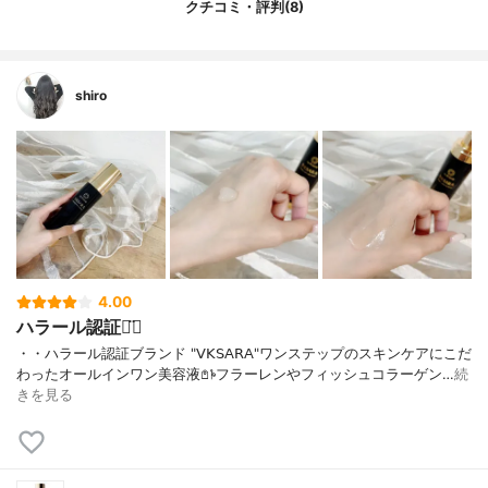
クチコミ・評判(8)
ン酸アスコルビル、アスコルビン酸、パル
ミチン酸レチノール、サトザクラ花エキ
ス、シャクヤク根エキス、ノイバラ果実エ
キス、シソ葉エキス、ハトムギ種子エキ
shiro
ス、ハマメリス葉エキス、ピーナッツ油、
加水分解水添デンプン、リンゴ酸、デキス
トリン、ソルビトール、パンテノール、ケ
イ酸Na、PVP、水添レシチン、キサンタン
ガム、トコフェロール、カルボマー、水酸
化K、フェノキシエタノール、ポリアクリル
酸Na
4.00
ハラール認証◡̈⃝
・ ・ ハラール認証ブランド "𝖵𝖪𝖲𝖠𝖱𝖠" ワンステップのスキンケアにこだ
わった オールインワン美容液𖤘𖠱 フラーレンやフィッシュコラーゲン…
続
きを見る