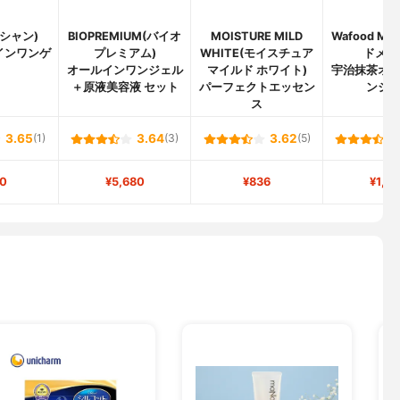
リシャン)
BIOPREMIUM(バイオ
MOISTURE MILD
Wafood M
インワンゲ
プレミアム)
WHITE(モイスチュア
ドメイ
オールインワンジェル
マイルド ホワイト)
宇治抹茶オ
＋原液美容液 セット
パーフェクトエッセン
ンジ
ス
3.65
(1)
3.64
(3)
3.62
(5)
0
¥5,680
¥836
¥1,2