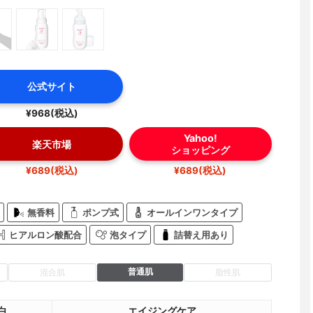
公式サイト
¥968(税込)
Yahoo!
楽天市場
ショッピング
¥689(税込)
¥689(税込)
無香料
ポンプ式
オールインワンタイプ
ヒアルロン酸配合
泡タイプ
詰替え用あり
普通肌
混合肌
脂性肌
白
エイジングケア