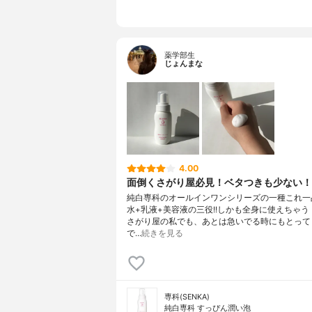
薬学部生
じょんまな
4.00
面倒くさがり屋必見！ベタつきも少ない！
純白専科のオールインワンシリーズの一種これ一
水+乳液+美容液の三役!!しかも全身に使えちゃう
さがり屋の私でも、あとは急いでる時にもとって
で…
続きを見る
専科(SENKA)
純白専科 すっぴん潤い泡