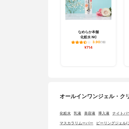
なめらか本舗
化粧水 NC
3.90
(18)
¥714
オールインワンジェル・ク
化粧水
乳液
美容液
導入液
ナイトパ
マスカラリムーバー
ピーリングジェル(