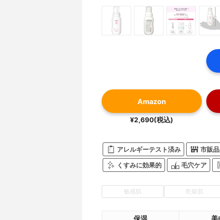
Amazon
¥2,690(税込)
アレルギーテスト済み
市販品
くすみに効果的
毛穴ケア
敏感肌
乾燥肌
保湿
美