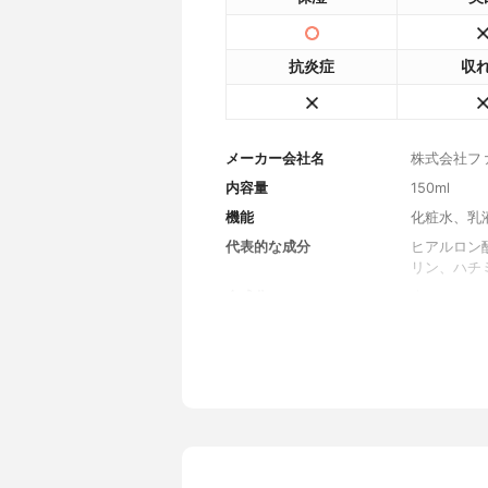
抗炎症
収
メーカー会社名
株式会社フ
内容量
150ml
機能
化粧水、乳
代表的な成分
ヒアルロン
リン、ハチ
全成分
水、ＤＰＧ
ＰＧ－１４
酸Ｎａ、ア
ス、コメ胚
ａ、ココイ
ェロール、