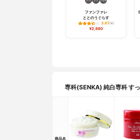
ファンファレ
ととのうぐらす
3.87
(4)
¥2,880
専科(SENKA) 純白専科
商品名