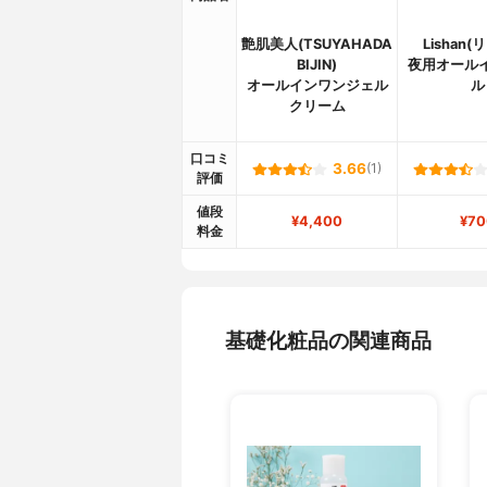
艶肌美人(TSUYAHADA
Lishan(
BIJIN)
夜用オール
オールインワンジェル
ル
クリーム
口コミ
3.66
(1)
評価
値段
¥4,400
¥70
料金
基礎化粧品の関連商品