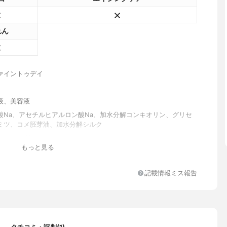
れん
ァイントゥデイ
液、美容液
酸Na、アセチルヒアルロン酸Na、加水分解コンキオリン、グリセ
ミツ、コメ胚芽油、加水分解シルク
、ＢＧ、グリセリン、トレハロース、ＰＥＧ－４００、ＰＥＧ／Ｐ
もっと見る
／７ジメチルエーテル、ラウリルベタイン、ハチミツ、ヒアルロン
セチルヒアルロン酸Ｎａ、加水分解コンキオリン、サクラ葉エキ
芽油、セリシン、加水分解シルク、ＥＤＴＡ－２Ｎａ、クエン酸Ｎ
記載情報ミス報告
ルグルタミン酸Ｋ、クエン酸、エタノール、ソルビン酸Ｋ、トコフ
フェノキシエタノール、安息香酸Ｎａ