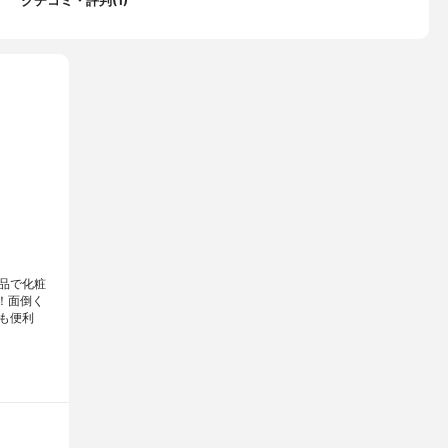
クチコミ・評判(1)
品で化粧
！面倒く
も便利