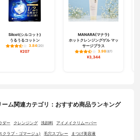
Silcot(シルコット)
MANARA(マナラ)
B
うるうるコットン
ホットクレンジングゲル マッ
サージプラス
3.84
(20)
¥207
3.98
(87)
¥3,344
リーム関連カテゴリ：おすすめ商品ランキング
ウダー
クレンジング
洗顔料
アイメイクリムーバー
スクラブ・ゴマージュ)
毛穴スプレー
まつげ美容液