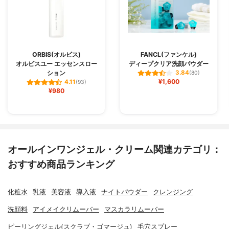
ORBIS(オルビス)
FANCL(ファンケル)
オルビスユー エッセンスロー
ディープクリア洗顔パウダー
ション
3.84
(80)
¥1,600
4.11
(93)
¥980
オールインワンジェル・クリーム関連カテゴリ：
おすすめ商品ランキング
化粧水
乳液
美容液
導入液
ナイトパウダー
クレンジング
洗顔料
アイメイクリムーバー
マスカラリムーバー
ピーリングジェル(スクラブ・ゴマージュ)
毛穴スプレー