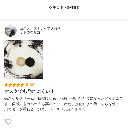
ＥＧ／ＰＰＧ－１９／１９ジメチコン、セ
クチコミ・評判(1)
ラミドＮＰ、セラミドＡＰ、水溶性コラー
ゲン、ヒアルロン酸Ｎａ、アスコルビン
酸、パルミチン酸アスコルビルリン酸３Ｎ
ａ、アーチチョーク葉エキス、コメヌカ
コスメ、スキンケア大好き
油、コメヌカスフィンゴ糖脂質、アルギニ
サトウウサコ
ン、グリセリン、レシチン、ラウロイルグ
ルタミン酸ジ（フィトステリル／オクチル
ドデシル）、キサンタンガム、オレンジ
油、マンダリンオレンジ果皮油、ポリシリ
コーン－１４、ジステアルジモニウムヘク
トライト、フェノキシエタノール、イソス
テアリン酸ポリグリセリル－２、オレイン
酸ポリグリセリル－１０、水酸化Ａｌ、エ
チドロン酸、パルミチン酸エチルヘキシ
5.00
ル、タルク、酸化鉄、メチコン
マスクでも崩れにくい！
保湿ゲルクリーム、日焼け止め、化粧下地がひとつになったアイテムで
す。保湿力もカバー力も高いので、わたしは化粧水の後こちらを使って
パウダーを重ねるだけで、ベースメ…
続きを見る