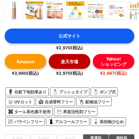
公式サイト
¥2,970(税込)
Yahoo!
Amazon
楽天市場
ショッピング
¥3,980(税込)
¥2,970(税込)
¥2,967(税込)
化粧下地効果あり
プッシュタイプ
ポンプ式
UVカット
合成香料フリー
鉱物油フリー
タール系色素不使用
界面活性剤フリー
パラベンフリー
アルコールフリー
添加物少なめ
普通肌
脂性肌
敏感肌
乾燥肌
混合肌