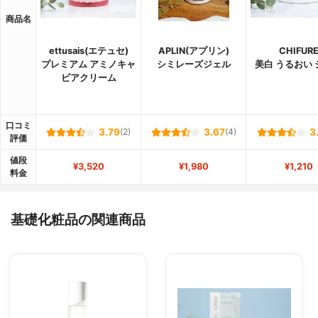
商品名
ettusais(エテュセ)
APLIN(アプリン)
CHIFUR
プレミアム アミノキャ
シミレーズジェル
美白 うるおい
ビアクリーム
口コミ
3.79
(2)
3.67
(4)
3
評価
値段
¥3,520
¥1,980
¥1,210
料金
基礎化粧品の関連商品