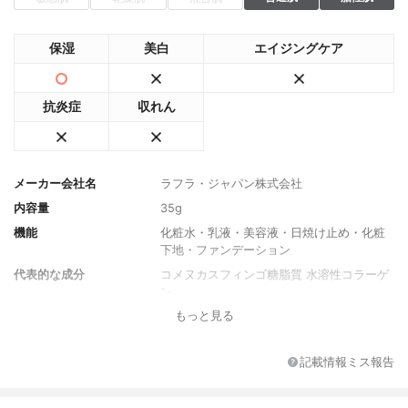
保湿
美白
エイジングケア
抗炎症
収れん
メーカー会社名
ラフラ・ジャパン株式会社
内容量
35g
機能
化粧水・乳液・美容液・日焼け止め・化粧
下地・ファンデーション
代表的な成分
コメヌカスフィンゴ糖脂質 水溶性コラーゲ
ン
もっと見る
全成分
水、シクロペンタシロキサン、酸化亜鉛、
ＢＧ、メトキシケイヒ酸エチルヘキシル、
イソノナン酸イソノニル、酸化チタン、Ｐ
記載情報ミス報告
ＥＧ－１０ジメチコン、ＰＥＧ－９ポリジ
メチルシロキシエチルジメチコン、プロパ
ンジオール、ハイドロゲンジメチコン、Ｐ