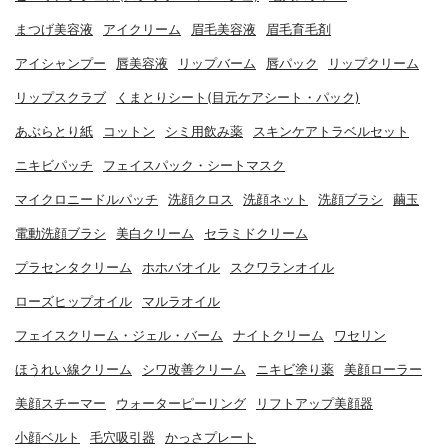
まつげ美容液
アイクリーム
眉毛美容液
眉毛育毛剤
アイシャンプー
唇美容液
リップバーム
唇パック
リップクリーム
リップスクラブ
くまとりシート(目元ケアシート・パック)
あぶらとり紙
コットン
シミ用飲み薬
スキンケアトラベルセット
ニキビパッチ
フェイスパック・シートマスク
マイクロニードルパッチ
洗顔クロス
洗顔ネット
洗顔ブラシ
繭玉
電動洗顔ブラシ
美白クリーム
セラミドクリーム
プラセンタクリーム
ホホバオイル
スクワランオイル
ローズヒップオイル
マルラオイル
フェイスクリーム・ジェル・バーム
ナイトクリーム
ワセリン
ほうれい線クリーム
シワ改善クリーム
ニキビ塗り薬
美顔ローラー
美顔スチーマー
ウォーターピーリング
リフトアップ美顔器
小顔ベルト
毛穴吸引器
かっさプレート