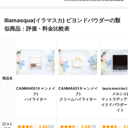
Illamasqua(イラマスカ) ビヨンドパウダーの類
似商品：評価・料金比較表
商品名
CANMAKE(キャンメイ
CANMAKE(キャンメイ
laura mercie
ク)
ク)
メルシエ
ハイライター
クリームハイライター
マットラディア
イクドパウダー
イト
口コミ
3.86
(24)
3.88
(15)
3.