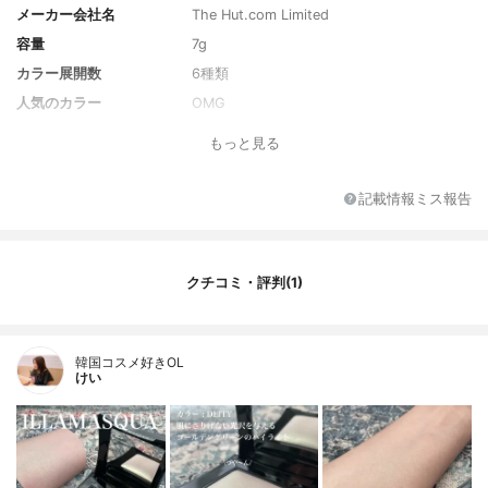
メーカー会社名
The Hut.com Limited
容量
7g
カラー展開数
6種類
人気のカラー
OMG
単色or多色
多色
もっと見る
注目の美容成分
なし
記載情報ミス報告
クチコミ・評判(1)
韓国コスメ好きOL
けい