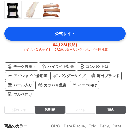
公式サイト
¥4,128(税込)
イギリス公式サイト：27.20スターリング・ポンドを円換算
チーク兼用可
ハイライト効果
コンパクト型
アイシャドウ兼用可
パウダータイプ
海外ブランド
パール入り
カラバリ豊富
イエベ向け
ブルベ向け
透明感
輝き
濡れツヤ
マット
商品のカラー
OMG、Dare.Risque、Epic、Deity、Daze