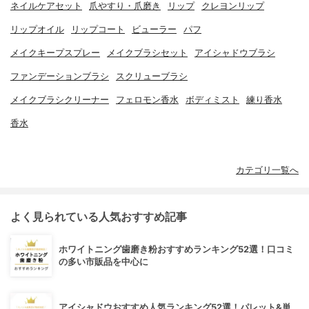
ネイルケアセット
爪やすり・爪磨き
リップ
クレヨンリップ
リップオイル
リップコート
ビューラー
パフ
メイクキープスプレー
メイクブラシセット
アイシャドウブラシ
ファンデーションブラシ
スクリューブラシ
メイクブラシクリーナー
フェロモン香水
ボディミスト
練り香水
香水
カテゴリ一覧へ
よく見られている人気おすすめ記事
ホワイトニング歯磨き粉おすすめランキング52選！口コミ
の多い市販品を中心に
アイシャドウおすすめ人気ランキング52選！パレット&単