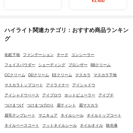
¥3,400
ハイライト関連カテゴリ：おすすめ商品ランキン
グ
化粧下地
ファンデーション
チーク
コンシーラー
フェイスパウダー
シェーディング
ブロンザー
BBクリーム
CCクリーム
DDクリーム
EEクリーム
マスカラ
マスカラ下地
マスカラトップコート
アイライナー
アイシャドウ
アイシャドウベース
アイブロウ
ホットビューラー
アイプチ
つけまつげ
つけまつげのり
眉ティント
眉マスカラ
眉毛テンプレート
マニキュア
ネイルシール
ネイルトップコート
ネイルベースコート
フットネイルシール
ネイルオイル
除光液