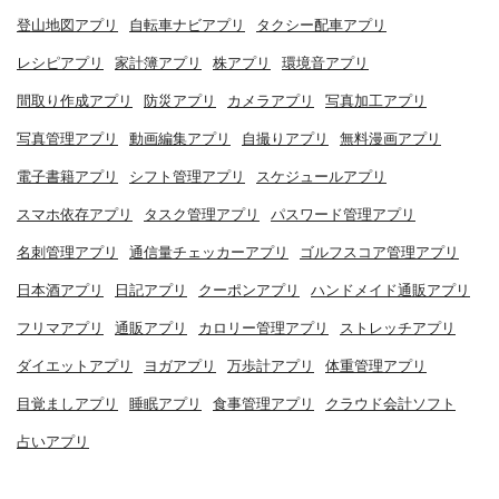
登山地図アプリ
自転車ナビアプリ
タクシー配車アプリ
レシピアプリ
家計簿アプリ
株アプリ
環境音アプリ
間取り作成アプリ
防災アプリ
カメラアプリ
写真加工アプリ
写真管理アプリ
動画編集アプリ
自撮りアプリ
無料漫画アプリ
電子書籍アプリ
シフト管理アプリ
スケジュールアプリ
スマホ依存アプリ
タスク管理アプリ
パスワード管理アプリ
名刺管理アプリ
通信量チェッカーアプリ
ゴルフスコア管理アプリ
日本酒アプリ
日記アプリ
クーポンアプリ
ハンドメイド通販アプリ
フリマアプリ
通販アプリ
カロリー管理アプリ
ストレッチアプリ
ダイエットアプリ
ヨガアプリ
万歩計アプリ
体重管理アプリ
目覚ましアプリ
睡眠アプリ
食事管理アプリ
クラウド会計ソフト
占いアプリ