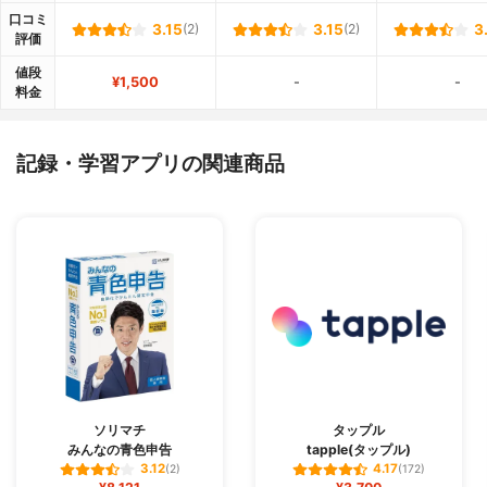
口コミ
3.15
(2)
3.15
(2)
3
評価
値段
¥1,500
-
-
料金
記録・学習アプリの関連商品
ソリマチ
タップル
みんなの青色申告
tapple(タップル)
3.12
4.17
(2)
(172)