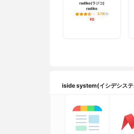
radiko(ラジコ)
radiko
3.15
(3)
¥0
iside system(イシデシ