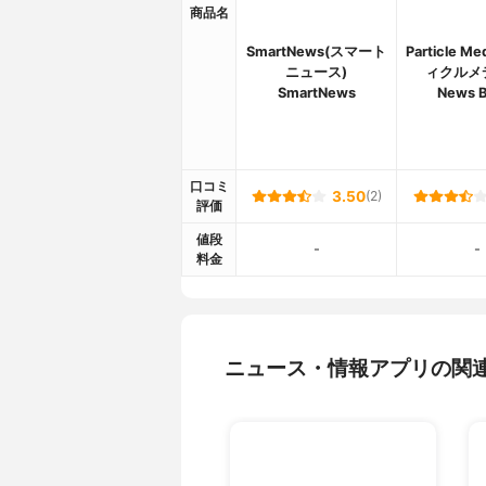
商品名
SmartNews(スマート
Particle M
ニュース)
ィクルメ
SmartNews
News B
口コミ
3.50
(2)
評価
値段
-
-
料金
ニュース・情報アプリの関