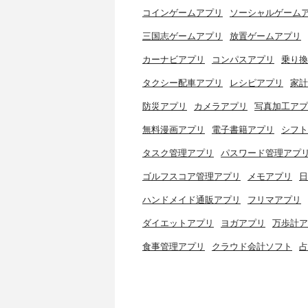
コインゲームアプリ
ソーシャルゲーム
三国志ゲームアプリ
放置ゲームアプリ
カーナビアプリ
コンパスアプリ
乗り換
タクシー配車アプリ
レシピアプリ
家計
防災アプリ
カメラアプリ
写真加工アプ
無料漫画アプリ
電子書籍アプリ
シフト
タスク管理アプリ
パスワード管理アプ
ゴルフスコア管理アプリ
メモアプリ
日
ハンドメイド通販アプリ
フリマアプリ
ダイエットアプリ
ヨガアプリ
万歩計ア
食事管理アプリ
クラウド会計ソフト
占