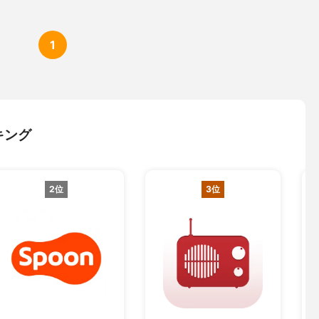
1
キング
2位
3位