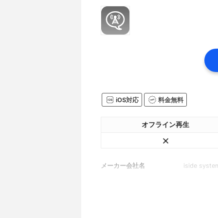
iOS対応
料金無料
オフライン再生
メーカー会社名
iside syste