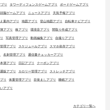
アプリ
タワーディフェンスゲームアプリ
ボードゲームアプリ
頭脳ゲームアプリ
ニュースアプリ
天気予報アプリ
え案内アプリ
地図アプリ
登山地図アプリ
自転車ナビアプリ
簿アプリ
株アプリ
環境音アプリ
間取り作成アプリ
リ
写真管理アプリ
動画編集アプリ
自撮りアプリ
管理アプリ
スケジュールアプリ
スマホ依存アプリ
リ
名刺管理アプリ
通信量チェッカーアプリ
本酒アプリ
日記アプリ
クーポンアプリ
通販アプリ
カロリー管理アプリ
ストレッチアプリ
プリ
体重管理アプリ
目覚ましアプリ
睡眠アプリ
いアプリ
カテゴリ一覧へ