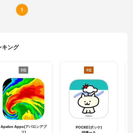
1
ンキング
2位
3位
Apalon Apps(アパロンアプ
POCKE(ポッケ)
リ)
頭痛ーる