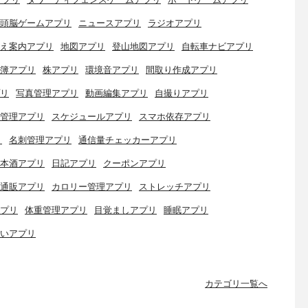
頭脳ゲームアプリ
ニュースアプリ
ラジオアプリ
え案内アプリ
地図アプリ
登山地図アプリ
自転車ナビアプリ
簿アプリ
株アプリ
環境音アプリ
間取り作成アプリ
リ
写真管理アプリ
動画編集アプリ
自撮りアプリ
管理アプリ
スケジュールアプリ
スマホ依存アプリ
リ
名刺管理アプリ
通信量チェッカーアプリ
本酒アプリ
日記アプリ
クーポンアプリ
通販アプリ
カロリー管理アプリ
ストレッチアプリ
プリ
体重管理アプリ
目覚ましアプリ
睡眠アプリ
いアプリ
カテゴリ一覧へ