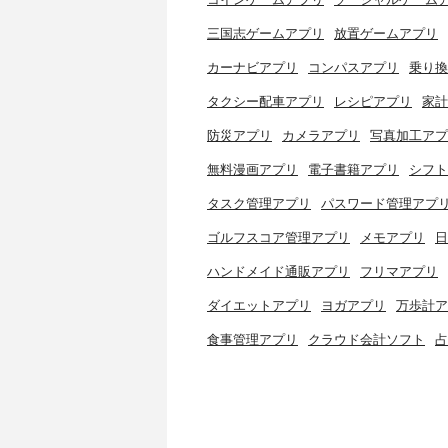
三国志ゲームアプリ
放置ゲームアプリ
カーナビアプリ
コンパスアプリ
乗り換
タクシー配車アプリ
レシピアプリ
家計
防災アプリ
カメラアプリ
写真加工アプ
無料漫画アプリ
電子書籍アプリ
シフト
タスク管理アプリ
パスワード管理アプ
ゴルフスコア管理アプリ
メモアプリ
日
ハンドメイド通販アプリ
フリマアプリ
ダイエットアプリ
ヨガアプリ
万歩計ア
食事管理アプリ
クラウド会計ソフト
占