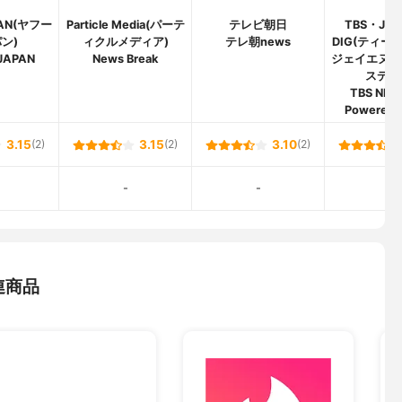
PAN(ヤフー
Particle Media(パーテ
テレビ朝日
TBS・JNN
ン)
ィクルメディア)
テレ朝news
DIG(ティー
JAPAN
News Break
ジェイエヌエ
スディ
TBS NEW
Powered 
3.15
(2)
3.15
(2)
3.10
(2)
-
-
-
連商品