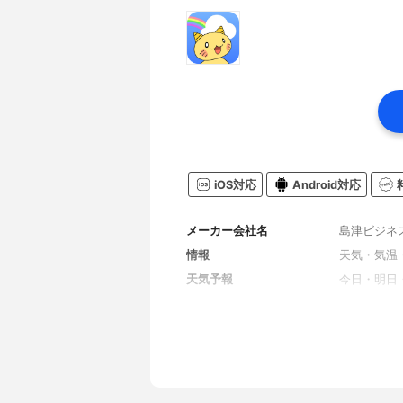
iOS対応
Android対応
メーカー会社名
島津ビジネ
情報
天気・気温
天気予報
今日・明日