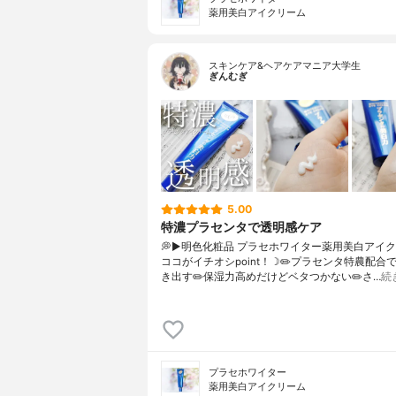
薬用美白アイクリーム
スキンケア&ヘアケアマニア大学生
ぎんむぎ
5.00
特濃プラセンタで透明感ケア
💭▶️明色化粧品 プラセホワイター薬用美白アイ
ココがイチオシpoint！☽✏️プラセンタ特農配合
き出す✏️保湿力高めだけどベタつかない✏️さ…
続
プラセホワイター
薬用美白アイクリーム