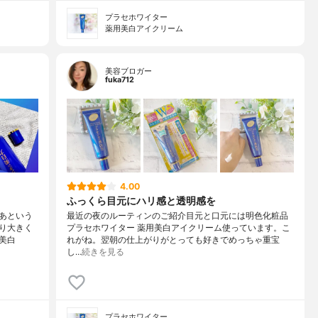
プラセホワイター
薬用美白アイクリーム
美容ブロガー
fuka712
4.00
ふっくら目元にハリ感と透明感を
あという
最近の夜のルーティンのご紹介目元と口元には明色化粧品
り大きく
プラセホワイター 薬用美白アイクリーム使っています。こ
美白
れがね。翌朝の仕上がりがとっても好きでめっちゃ重宝
し…
続きを見る
プラセホワイター