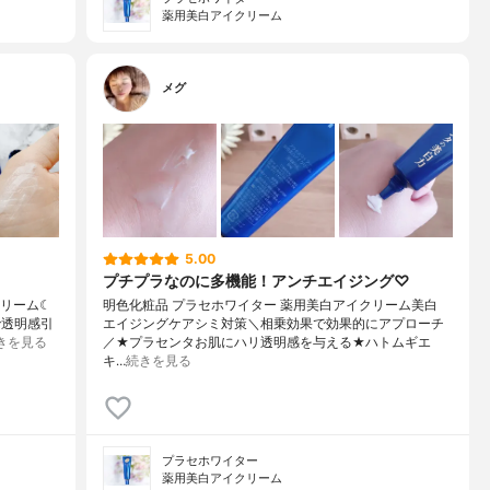
薬用美白アイクリーム
メグ
5.00
プチプラなのに多機能！アンチエイジング♡
クリーム☾
明色化粧品 プラセホワイター 薬用美白アイクリーム美白
で透明感引
エイジングケアシミ対策＼相乗効果で効果的にアプローチ
きを見る
／★プラセンタお肌にハリ透明感を与える★ハトムギエ
キ…
続きを見る
プラセホワイター
薬用美白アイクリーム