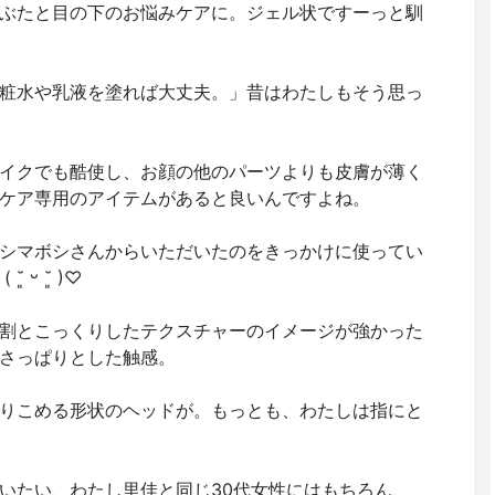
ぶたと目の下のお悩みケアに。ジェル状ですーっと馴
粧水や乳液を塗れば大丈夫。」昔はわたしもそう思っ
イクでも酷使し、お顔の他のパーツよりも皮膚が薄く
ケア専用のアイテムがあると良いんですよね。
シマボシさんからいただいたのをきっかけに使ってい
ᵕ ˘͈ )♡
割とこっくりしたテクスチャーのイメージが強かった
さっぱりとした触感。
りこめる形状のヘッドが。もっとも、わたしは指にと
いたい、わたし里佳と同じ30代女性にはもちろん、