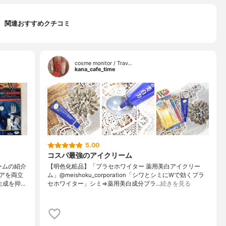
関連おすすめクチコミ
cosme monitor / Trav…
kana_cafe_time
5.00
コスパ最強のアイクリーム
ームの紹介
【明色化粧品】「プラセホワイター 薬用美白アイクリー
アを両立
ム」@meishoku_corporation「シワとシミにWで効くプラ
生成を抑…
セホワイター」シミ⇒薬用美白成分プラ…
続きを見る