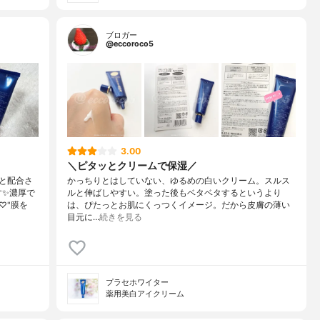
ブロガー
@eccoroco5
3.00
＼ピタッとクリームで保湿／
と配合さ
かっちりとはしていない、ゆるめの白いクリーム。スルス
す✨濃厚で
ルと伸ばしやすい。塗った後もベタベタするというより
♡"膜を
は、ぴたっとお肌にくっつくイメージ。だから皮膚の薄い
目元に…
続きを見る
プラセホワイター
薬用美白アイクリーム