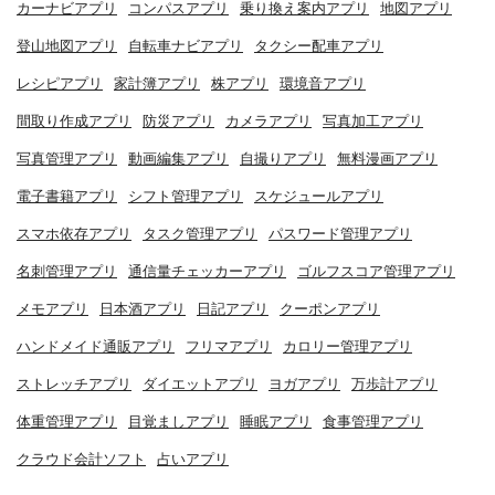
カーナビアプリ
コンパスアプリ
乗り換え案内アプリ
地図アプリ
登山地図アプリ
自転車ナビアプリ
タクシー配車アプリ
レシピアプリ
家計簿アプリ
株アプリ
環境音アプリ
間取り作成アプリ
防災アプリ
カメラアプリ
写真加工アプリ
写真管理アプリ
動画編集アプリ
自撮りアプリ
無料漫画アプリ
電子書籍アプリ
シフト管理アプリ
スケジュールアプリ
スマホ依存アプリ
タスク管理アプリ
パスワード管理アプリ
名刺管理アプリ
通信量チェッカーアプリ
ゴルフスコア管理アプリ
メモアプリ
日本酒アプリ
日記アプリ
クーポンアプリ
ハンドメイド通販アプリ
フリマアプリ
カロリー管理アプリ
ストレッチアプリ
ダイエットアプリ
ヨガアプリ
万歩計アプリ
体重管理アプリ
目覚ましアプリ
睡眠アプリ
食事管理アプリ
クラウド会計ソフト
占いアプリ