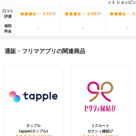
ット ショッピ
口コミ
3.15
(2)
3.06
(2)
3
評価
値段
-
-
-
料金
通販・フリマアプリの関連商品
タップル
リクルート
tapple(タップル)
ゼクシィ縁結び