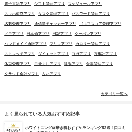
電子書籍アプリ
シフト管理アプリ
スケジュールアプリ
スマホ依存アプリ
タスク管理アプリ
パスワード管理アプリ
名刺管理アプリ
通信量チェッカーアプリ
ゴルフスコア管理アプリ
メモアプリ
日本酒アプリ
日記アプリ
クーポンアプリ
ハンドメイド通販アプリ
フリマアプリ
カロリー管理アプリ
ストレッチアプリ
ダイエットアプリ
ヨガアプリ
万歩計アプリ
体重管理アプリ
目覚ましアプリ
睡眠アプリ
食事管理アプリ
クラウド会計ソフト
占いアプリ
カテゴリ一覧へ
よく見られている人気おすすめ記事
ホワイトニング歯磨き粉おすすめランキング52選！口コミ