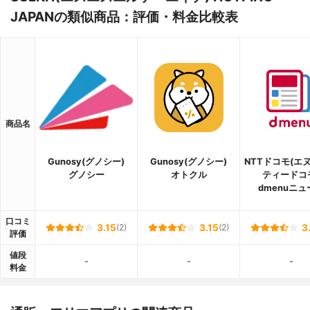
JAPANの類似商品：評価・料金比較表
商品名
Gunosy(グノシー)
Gunosy(グノシー)
NTTドコモ(エ
グノシー
オトクル
ティードコ
dmenuニュ
口コミ
3.15
(2)
3.15
(2)
3
評価
値段
-
-
-
料金