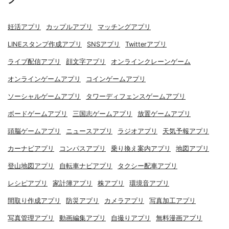
妊活アプリ
カップルアプリ
マッチングアプリ
LINEスタンプ作成アプリ
SNSアプリ
Twitterアプリ
ライブ配信アプリ
顔文字アプリ
オンラインクレーンゲーム
オンラインゲームアプリ
コインゲームアプリ
ソーシャルゲームアプリ
タワーディフェンスゲームアプリ
ボードゲームアプリ
三国志ゲームアプリ
放置ゲームアプリ
頭脳ゲームアプリ
ニュースアプリ
ラジオアプリ
天気予報アプリ
カーナビアプリ
コンパスアプリ
乗り換え案内アプリ
地図アプリ
登山地図アプリ
自転車ナビアプリ
タクシー配車アプリ
レシピアプリ
家計簿アプリ
株アプリ
環境音アプリ
間取り作成アプリ
防災アプリ
カメラアプリ
写真加工アプリ
写真管理アプリ
動画編集アプリ
自撮りアプリ
無料漫画アプリ