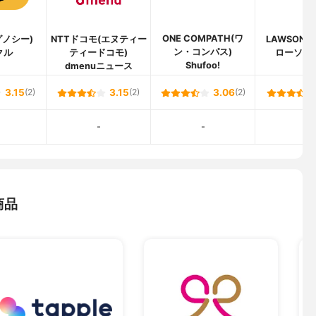
ONE COMPATH(ワ
(グノシー)
NTTドコモ(エヌティー
LAWSON(
ン・コンパス)
クル
ティードコモ)
ローソン
Shufoo!
dmenuニュース
3.15
(2)
3.15
(2)
3.06
(2)
-
-
-
商品