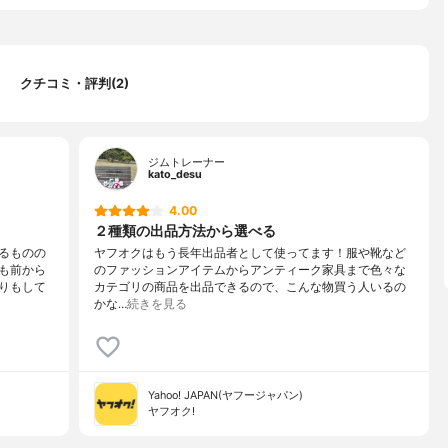
クチコミ・評判(2)
ジムトレーナー
kato_desu
4.00
２種類の出品方法から選べる
るものの
ヤフオクはもう長年出品者として使ってます！服や靴など
も前から
のファッションアイテムからアンティーク家具まで色々な
りもして
カテゴリの商品を出品できるので、こんな物買う人いるの
かな…
続きを見る
Yahoo! JAPAN(ヤフージャパン)
ヤフオク!