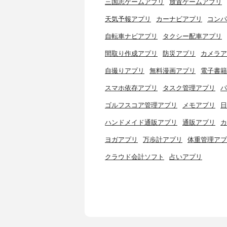
三国志ゲームアプリ
放置ゲームアプリ
天気予報アプリ
カーナビアプリ
コンパ
自転車ナビアプリ
タクシー配車アプリ
間取り作成アプリ
防災アプリ
カメラア
自撮りアプリ
無料漫画アプリ
電子書籍
スマホ依存アプリ
タスク管理アプリ
パ
ゴルフスコア管理アプリ
メモアプリ
日
ハンドメイド通販アプリ
通販アプリ
カ
ヨガアプリ
万歩計アプリ
体重管理アプ
クラウド会計ソフト
占いアプリ