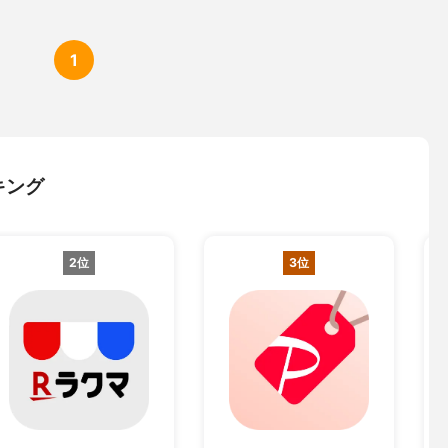
1
キング
2位
3位