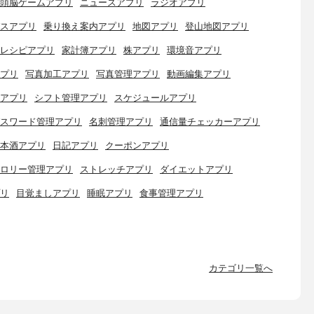
頭脳ゲームアプリ
ニュースアプリ
ラジオアプリ
スアプリ
乗り換え案内アプリ
地図アプリ
登山地図アプリ
レシピアプリ
家計簿アプリ
株アプリ
環境音アプリ
プリ
写真加工アプリ
写真管理アプリ
動画編集アプリ
アプリ
シフト管理アプリ
スケジュールアプリ
スワード管理アプリ
名刺管理アプリ
通信量チェッカーアプリ
本酒アプリ
日記アプリ
クーポンアプリ
ロリー管理アプリ
ストレッチアプリ
ダイエットアプリ
リ
目覚ましアプリ
睡眠アプリ
食事管理アプリ
カテゴリ一覧へ