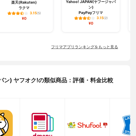
Yahoo! JAPAN(ヤフージャパ
Y
楽天(Rakuten)
ン)
ラクマ
PayPayフリマ
3.15
(5)
3.15
¥0
(2)
¥0
フリマアプリランキングをもっと見る
ージャパン) ヤフオク!の類似商品：評価・料金比較