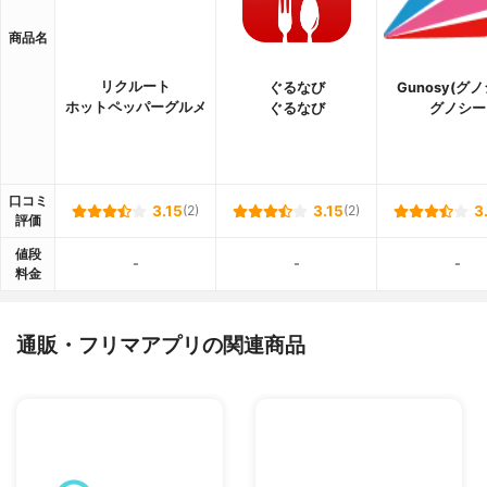
商品名
リクルート
ぐるなび
Gunosy(グ
ホットペッパーグルメ
ぐるなび
グノシー
口コミ
3.15
(2)
3.15
(2)
3
評価
値段
-
-
-
料金
通販・フリマアプリの関連商品