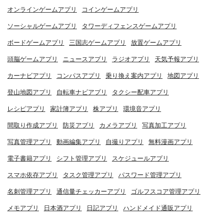
オンラインゲームアプリ
コインゲームアプリ
ソーシャルゲームアプリ
タワーディフェンスゲームアプリ
ボードゲームアプリ
三国志ゲームアプリ
放置ゲームアプリ
頭脳ゲームアプリ
ニュースアプリ
ラジオアプリ
天気予報アプリ
カーナビアプリ
コンパスアプリ
乗り換え案内アプリ
地図アプリ
登山地図アプリ
自転車ナビアプリ
タクシー配車アプリ
レシピアプリ
家計簿アプリ
株アプリ
環境音アプリ
間取り作成アプリ
防災アプリ
カメラアプリ
写真加工アプリ
写真管理アプリ
動画編集アプリ
自撮りアプリ
無料漫画アプリ
電子書籍アプリ
シフト管理アプリ
スケジュールアプリ
スマホ依存アプリ
タスク管理アプリ
パスワード管理アプリ
名刺管理アプリ
通信量チェッカーアプリ
ゴルフスコア管理アプリ
メモアプリ
日本酒アプリ
日記アプリ
ハンドメイド通販アプリ