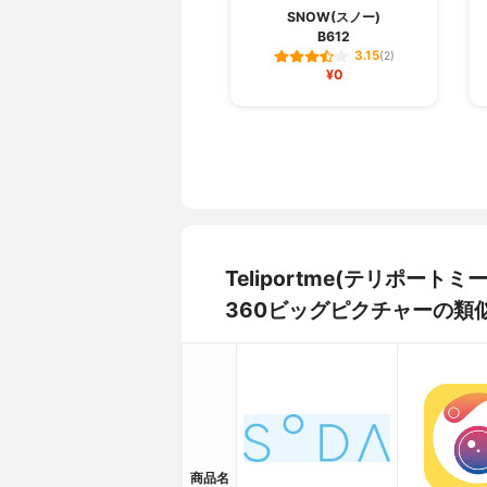
SNOW(スノー)
B612
3.15
(2)
¥0
Teliportme(テリポー
360ビッグピクチャーの類
商品名