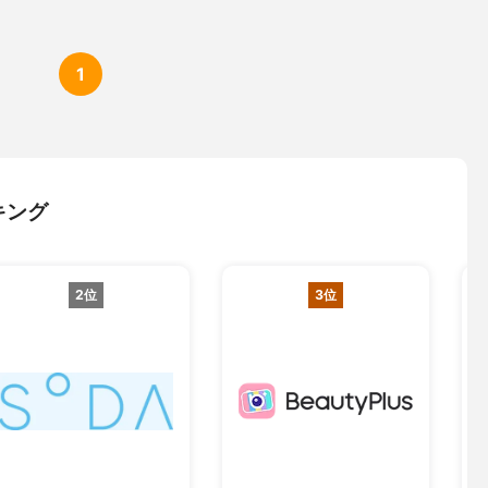
1
キング
2位
3位