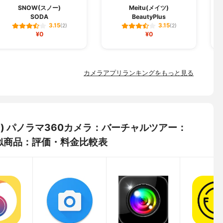
SNOW(スノー)
Meitu(メイツ)
SODA
BeautyPlus
3.15
3.15
(2)
(2)
¥0
¥0
カメラアプリランキングをもっと見る
トミー) パノラマ360カメラ：バーチャルツアー：
似商品：評価・料金比較表