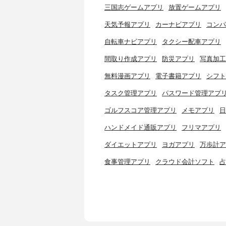
三国志ゲームアプリ
放置ゲームアプリ
天気予報アプリ
カーナビアプリ
コンパ
自転車ナビアプリ
タクシー配車アプリ
間取り作成アプリ
防災アプリ
写真加工
無料漫画アプリ
電子書籍アプリ
シフト
タスク管理アプリ
パスワード管理アプ
ゴルフスコア管理アプリ
メモアプリ
日
ハンドメイド通販アプリ
フリマアプリ
ダイエットアプリ
ヨガアプリ
万歩計ア
食事管理アプリ
クラウド会計ソフト
占