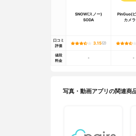
SNOW(スノー)
PinGuo
SODA
カメラ
口コミ
3.15
(2)
評価
値段
-
-
料金
写真・動画アプリの関連商