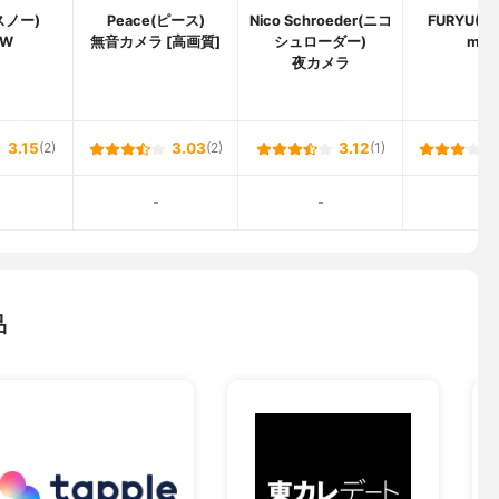
スノー)
Peace(ピース)
Nico Schroeder(ニコ
FURYU(
OW
無音カメラ [高画質]
シュローダー)
mor
夜カメラ
3.15
(2)
3.03
(2)
3.12
(1)
-
-
-
品