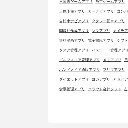
三国志ゲームアプリ
放置ゲームアプリ
天気予報アプリ
カーナビアプリ
コンパ
自転車ナビアプリ
タクシー配車アプリ
間取り作成アプリ
防災アプリ
カメラア
無料漫画アプリ
電子書籍アプリ
シフト
タスク管理アプリ
パスワード管理アプ
ゴルフスコア管理アプリ
メモアプリ
日
ハンドメイド通販アプリ
フリマアプリ
ダイエットアプリ
ヨガアプリ
万歩計ア
食事管理アプリ
クラウド会計ソフト
占