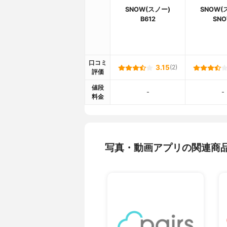
SNOW(スノー)
SNOW(
B612
SN
口コミ
3.15
(2)
評価
値段
-
-
料金
写真・動画アプリの関連商