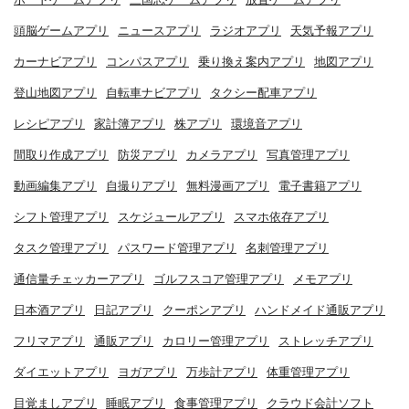
頭脳ゲームアプリ
ニュースアプリ
ラジオアプリ
天気予報アプリ
カーナビアプリ
コンパスアプリ
乗り換え案内アプリ
地図アプリ
登山地図アプリ
自転車ナビアプリ
タクシー配車アプリ
レシピアプリ
家計簿アプリ
株アプリ
環境音アプリ
間取り作成アプリ
防災アプリ
カメラアプリ
写真管理アプリ
動画編集アプリ
自撮りアプリ
無料漫画アプリ
電子書籍アプリ
シフト管理アプリ
スケジュールアプリ
スマホ依存アプリ
タスク管理アプリ
パスワード管理アプリ
名刺管理アプリ
通信量チェッカーアプリ
ゴルフスコア管理アプリ
メモアプリ
日本酒アプリ
日記アプリ
クーポンアプリ
ハンドメイド通販アプリ
フリマアプリ
通販アプリ
カロリー管理アプリ
ストレッチアプリ
ダイエットアプリ
ヨガアプリ
万歩計アプリ
体重管理アプリ
目覚ましアプリ
睡眠アプリ
食事管理アプリ
クラウド会計ソフト