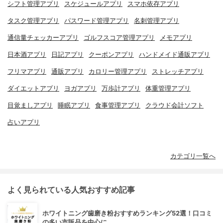
シフト管理アプリ
スケジュールアプリ
スマホ依存アプリ
タスク管理アプリ
パスワード管理アプリ
名刺管理アプリ
通信量チェッカーアプリ
ゴルフスコア管理アプリ
メモアプリ
日本酒アプリ
日記アプリ
クーポンアプリ
ハンドメイド通販アプリ
フリマアプリ
通販アプリ
カロリー管理アプリ
ストレッチアプリ
ダイエットアプリ
ヨガアプリ
万歩計アプリ
体重管理アプリ
目覚ましアプリ
睡眠アプリ
食事管理アプリ
クラウド会計ソフト
占いアプリ
カテゴリ一覧へ
よく見られている人気おすすめ記事
ホワイトニング歯磨き粉おすすめランキング52選！口コミ
の多い市販品を中心に