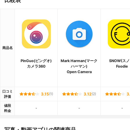
商品名
PinGuo(ピングオ)
Mark Harman(マーク
SNOW(スノ
カメラ360
ハーマン)
Foodie
Open Camera
口コミ
3.15
(1)
3.12
(2)
3
評価
値段
-
-
-
料金
写真・動画アプリの関連商品