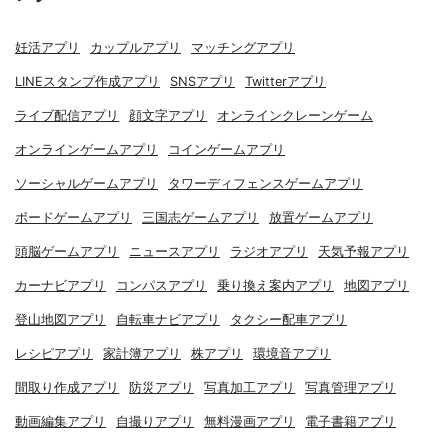
妊活アプリ
カップルアプリ
マッチングアプリ
LINEスタンプ作成アプリ
SNSアプリ
Twitterアプリ
ライブ配信アプリ
顔文字アプリ
オンラインクレーンゲーム
オンラインゲームアプリ
コインゲームアプリ
ソーシャルゲームアプリ
タワーディフェンスゲームアプリ
ボードゲームアプリ
三国志ゲームアプリ
放置ゲームアプリ
頭脳ゲームアプリ
ニュースアプリ
ラジオアプリ
天気予報アプリ
カーナビアプリ
コンパスアプリ
乗り換え案内アプリ
地図アプリ
登山地図アプリ
自転車ナビアプリ
タクシー配車アプリ
レシピアプリ
家計簿アプリ
株アプリ
環境音アプリ
間取り作成アプリ
防災アプリ
写真加工アプリ
写真管理アプリ
動画編集アプリ
自撮りアプリ
無料漫画アプリ
電子書籍アプリ