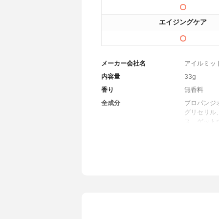
エイジングケア
メーカー会社名
アイルミッ
内容量
33g
香り
無香料
全成分
プロパンジ
グリセリル
ス、ゲット
キス、ムラ
ール、ポリ
アリン酸ソ
ド、ラウロ
ル)、加水
マ ー、ヒ
ル、水、グリ