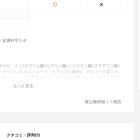
ド皮膚科学ラボ
オール、トリ(カプリル酸/カプリン酸/ミリスチン酸/ステアリン酸)
、グリコシル トレハロース、ヒアルロン酸Na、アロエベラ葉エキ
ウ葉エキス、ユズ果実エキス、オニイチ ゴ根エキス、カンゾウ根エ
サキバレンギクエキス、トリエチルヘキサノイン、ベヘニルアル コ
もっと見る
ソルベート60、テトラエチルヘキサン酸ペンタエリスリチル、ステ
ルビタン、 メドウフォーム油、ジメチコン、グリセリルグルコシ
イルグルタミン酸ジ(オクチルドデシル/ フィトステリル/ベヘニ
記載情報ミス報告
分解水添デンプン、トコフェロール、グリチルリチン酸2K、カルボ
ドロキシエチルセルロース、BG、フェノキシエタノール、エタノー
セリン、水酸化Na、EDTA-2Na
クチコミ・評判(1)