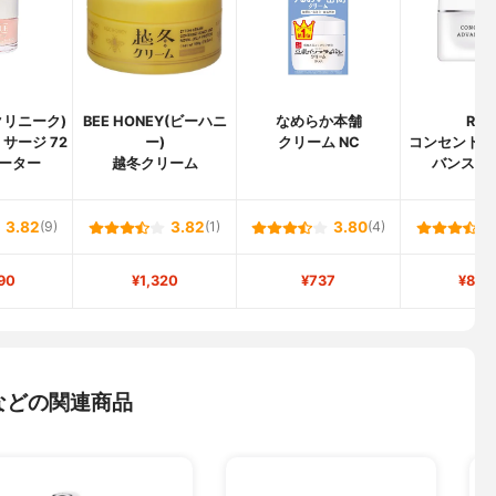
(クリニーク)
BEE HONEY(ビーハニ
なめらか本舗
RM
サージ 72
ー)
クリーム NC
コンセントレ
ーター
越冬クリーム
バンスク
3.82
(9)
3.82
(1)
3.80
(4)
90
¥1,320
¥737
¥8,5
などの関連商品