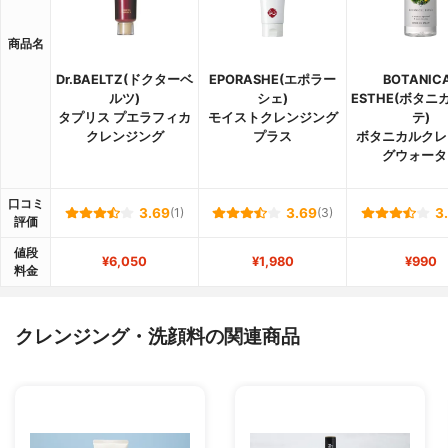
商品名
Dr.BAELTZ(ドクターベ
EPORASHE(エポラー
BOTANIC
ルツ)
シェ)
ESTHE(ボタニ
タプリス プエラフィカ
モイストクレンジング
テ)
クレンジング
プラス
ボタニカルクレ
グウォータ
口コミ
3.69
(1)
3.69
(3)
3
評価
値段
¥6,050
¥1,980
¥990
料金
クレンジング・洗顔料の関連商品