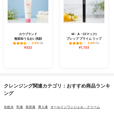
カウブランド
M・A・C(マック)
無添加うるおい洗顔
プレップ プライム リップ
3.84
3.96
(18)
(10)
¥322
¥1,733
クレンジング関連カテゴリ：おすすめ商品ランキ
ング
化粧水
乳液
美容液
導入液
オールインワンジェル・クリーム