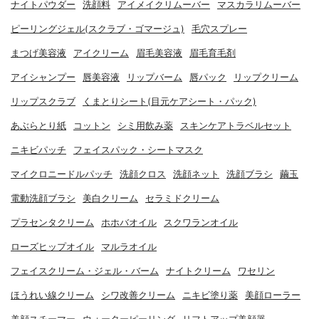
ナイトパウダー
洗顔料
アイメイクリムーバー
マスカラリムーバー
ピーリングジェル(スクラブ・ゴマージュ)
毛穴スプレー
まつげ美容液
アイクリーム
眉毛美容液
眉毛育毛剤
アイシャンプー
唇美容液
リップバーム
唇パック
リップクリーム
リップスクラブ
くまとりシート(目元ケアシート・パック)
あぶらとり紙
コットン
シミ用飲み薬
スキンケアトラベルセット
ニキビパッチ
フェイスパック・シートマスク
マイクロニードルパッチ
洗顔クロス
洗顔ネット
洗顔ブラシ
繭玉
電動洗顔ブラシ
美白クリーム
セラミドクリーム
プラセンタクリーム
ホホバオイル
スクワランオイル
ローズヒップオイル
マルラオイル
フェイスクリーム・ジェル・バーム
ナイトクリーム
ワセリン
ほうれい線クリーム
シワ改善クリーム
ニキビ塗り薬
美顔ローラー