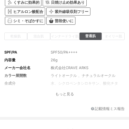
くすみに効果的
日焼け止め効果あり
ヒアルロン酸配合
紫外線吸収剤フリー
シミ・そばかすに
普段使いに
普通肌
乾燥肌
混合肌
インナードライ肌
オイリー肌
SPF/PA
SPF50/PA++++
内容量
26g
メーカー会社名
株式会社CRAVE ARKS
カラー展開数
ライトオークル 、ナチュラルオークル
全成分
水、シクロペンタシロキサン、酸化チタ
ン、ＢＧ、エチルヘキサン酸セチル、酸化
もっと見る
亜鉛、グリセリン、ＰＥＧ－１０ジメチコ
ン、タルク、セチルＰＥＧ／ＰＰＧ－１０
／１ジメチコン、トリメチルシロキシケイ
記載情報ミス報告
酸、セスキイソステアリン酸ソルビタン、
合成金雲母、硫酸Ｍｇ、セスキオレイン酸
ソルビタン、ジステアルジモニウムヘクト
ライト、水酸化Ａｌ、ステアリン酸、エチ