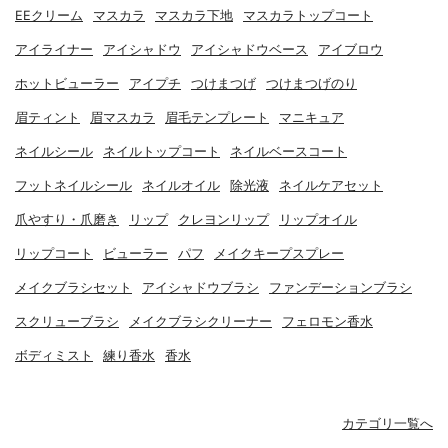
EEクリーム
マスカラ
マスカラ下地
マスカラトップコート
アイライナー
アイシャドウ
アイシャドウベース
アイブロウ
ホットビューラー
アイプチ
つけまつげ
つけまつげのり
眉ティント
眉マスカラ
眉毛テンプレート
マニキュア
ネイルシール
ネイルトップコート
ネイルベースコート
フットネイルシール
ネイルオイル
除光液
ネイルケアセット
爪やすり・爪磨き
リップ
クレヨンリップ
リップオイル
リップコート
ビューラー
パフ
メイクキープスプレー
メイクブラシセット
アイシャドウブラシ
ファンデーションブラシ
スクリューブラシ
メイクブラシクリーナー
フェロモン香水
ボディミスト
練り香水
香水
カテゴリ一覧へ