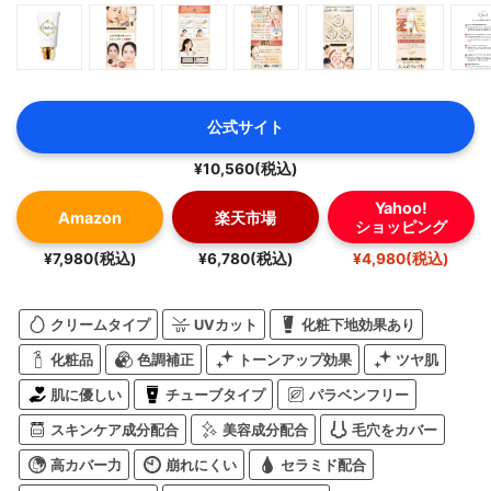
公式サイト
¥10,560(税込)
Yahoo!
Amazon
楽天市場
ショッピング
¥7,980(税込)
¥6,780(税込)
¥4,980(税込)
クリームタイプ
UVカット
化粧下地効果あり
化粧品
色調補正
トーンアップ効果
ツヤ肌
肌に優しい
チューブタイプ
パラベンフリー
スキンケア成分配合
美容成分配合
毛穴をカバー
高カバー力
崩れにくい
セラミド配合