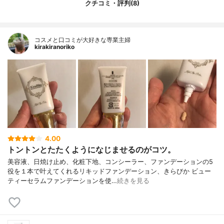
クチコミ・評判(8)
ルヘキシルグリセリン、カプリル酸グリセ
リル、炭酸プロピレン、ハイドロゲンジメ
チコン、ヒアルロン酸Ｎａ、リンゴ果実培
養細胞エキス、トコフェロール、加水分解
コスメと口コミが大好きな専業主婦
卵殻膜、アルブチン、パルミチン酸レチノ
kirakiranoriko
ール、１，２－ヘキサンジオール、キサン
タンガム、マルトデキストリン、ベヘニル
アルコール、コーン油、ペンタステアリン
酸ポリグリセリル－１０、ステアロイルラ
クチレートＮａ、ＰＶＰ、セラミドＮＰ、
プラセンタエキス（ウマ）、セラミドＮ
Ｇ、セラミドＡＰ、フィトスフィンゴシ
ン、マンニトール、水溶性プロテオグリカ
ン、ヒトオリゴペプチド－１２、フラーレ
4.00
ン、水溶性コラーゲン、ヒトオリゴペプチ
トントンとたたくようになじませるのがコツ。
ド－１、ザクロ種子細胞培養溶解質、エー
デルワイスカルス培養エキス、レシチン、
美容液、日焼け止め、化粧下地、コンシーラー、ファンデーションの5
フェノキシエタノール、酸化鉄、ジミリス
役を１本で叶えてくれるリキッドファンデーション、きらびか ビュー
チン酸Ａｌ
ティーセラムファンデーションを使…
続きを見る