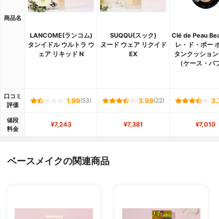
商品名
LANCOME(ランコム)
SUQQU(スック)
Clé de Peau B
タンイドル ウルトラ ウ
ヌード ウェア リクイド
レ・ド・ポー 
ェア リキッド N
EX
タンクッション
（ケース・パ
口コミ
1.99
(53)
3.99
(22)
3.
評価
値段
¥7,243
¥7,381
¥7,010
料金
ベースメイクの関連商品