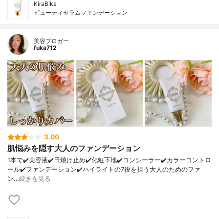
KiraBika
ビューティセラムファンデーション
美容ブロガー
fuka712
3.00
肌悩みを隠す大人のファンデーション
1本で⁣✔️美容液⁣✔️日焼け止め⁣✔️化粧下地⁣✔️コンシーラー⁣✔️カラーコントロ
ール⁣✔️ファンデーション⁣✔️ハイライト⁣の7役を担う大人のためのファ
ン…
続きを見る