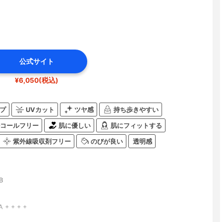
公式サイト
¥6,050(税込)
プ
UVカット
ツヤ感
持ち歩きやすい
コールフリー
肌に優しい
肌にフィットする
紫外線吸収剤フリー
のびが良い
透明感
B
A + + + +