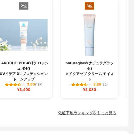
2位
3位
LAROCHE-POSAY(ラ ロッシ
naturaglacé(ナチュラグラッ
ュ ポゼ)
セ)
U
UVイデア XL プロテクション
メイクアップ クリーム モイス
トーンアップ
ト
3.90
3.89
(187)
(35)
¥3,400
¥3,080
化粧下地ランキングをもっと見る