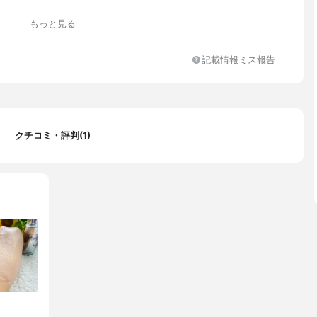
タシロキサン、水、メチルトリメチコン、PEG-10ジメチコン、ジ
もっと見る
、BG、イソノナン酸イソトリデシル、ジフェニルシロキシフェニル
ン、プロパンジオール、(HDI/トリメチロールヘキシルラクトン)ク
ー、ポリヒドロキシステアリン酸、スクワラン、テトラヘキシルデ
記載情報ミス報告
コルビル、テンニンカ果実エキス、マンダリンオレンジ果皮エキ
プロテオグリカン、リンゴ果実培養細胞エキス、カミツレ花エキ
解酵母エキス、パルミトイルジベプチド5ジアミノブチロイルヒド
オニン、パルミトイルジペプチド-5ジアミノドロキシ酪酸、へキサ
3、トリペプチド-3、カワラヨモギ花エキス、チョウジェキス、ポリ
クチコミ・評判(1)
酸、グリセリン、レシチン、キサンタンガム、オクテニルコハク酸
I、シリル化シリカ、ジメチコノール、カプリル酸グリセリル、ジメ
ロピオン酸ヘキシル、硫酸Mg、(+/-)、酸化チタン、酸化亜鉛、酸
化AI、アルミナ、メチコン、ジメチコン、ハイドロゲンジメチコン