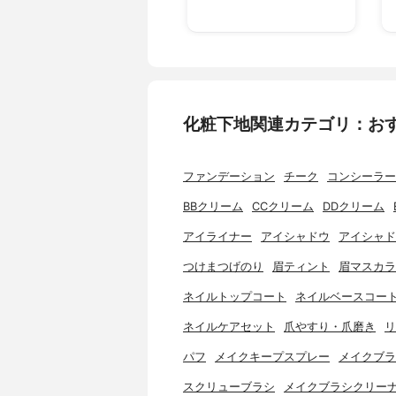
化粧下地関連カテゴリ：お
ファンデーション
チーク
コンシーラー
BBクリーム
CCクリーム
DDクリーム
アイライナー
アイシャドウ
アイシャド
つけまつげのり
眉ティント
眉マスカラ
ネイルトップコート
ネイルベースコー
ネイルケアセット
爪やすり・爪磨き
リ
パフ
メイクキープスプレー
メイクブラ
スクリューブラシ
メイクブラシクリー