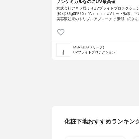
ノンケミカルなのにUV最高値
株式会社アネラ様よりUVブライトプロテクション5
(税別)35gSPF50＋PA＋＋＋＋UVカット効果、
美容液効果のトリプルアプローチで 素肌…
続きを
MERIQUE(メリーク)
UVブライトプロテクション
化粧下地おすすめランキン