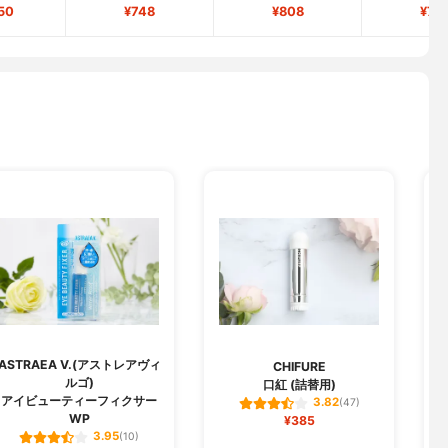
50
¥748
¥808
¥74
ASTRAEA V.(アストレアヴィ
CHIFURE
ルゴ)
口紅 (詰替用)
ジ
アイビューティーフィクサー
3.82
(47)
WP
¥385
3.95
(10)