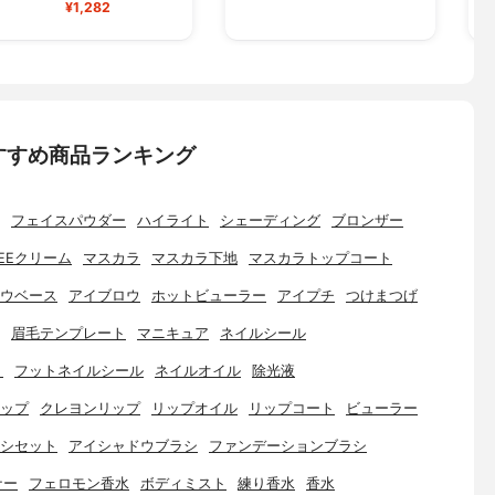
¥1,282
すすめ商品ランキング
フェイスパウダー
ハイライト
シェーディング
ブロンザー
EEクリーム
マスカラ
マスカラ下地
マスカラトップコート
ウベース
アイブロウ
ホットビューラー
アイプチ
つけまつげ
眉毛テンプレート
マニキュア
ネイルシール
ト
フットネイルシール
ネイルオイル
除光液
ップ
クレヨンリップ
リップオイル
リップコート
ビューラー
シセット
アイシャドウブラシ
ファンデーションブラシ
ナー
フェロモン香水
ボディミスト
練り香水
香水