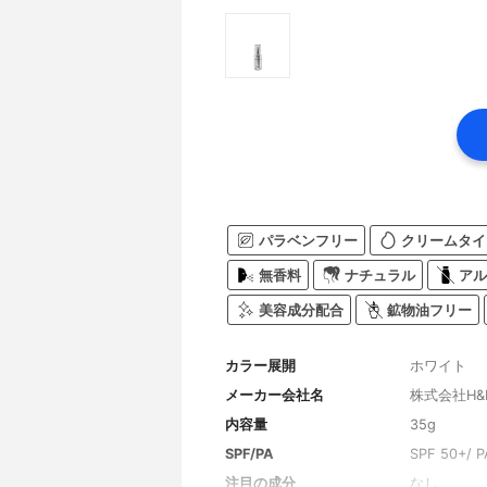
パラベンフリー
クリームタイ
無香料
ナチュラル
アル
美容成分配合
鉱物油フリー
カラー展開
ホワイト
メーカー会社名
株式会社H&
内容量
35g
SPF/PA
SPF 50+/ P
注目の成分
なし