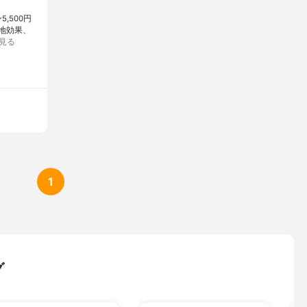
,500円
下地効果、
見る
1
グ