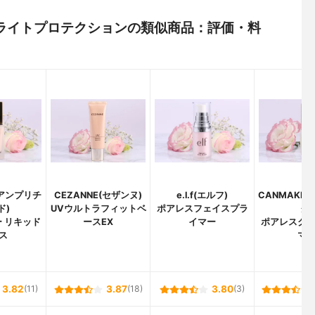
UVブライトプロテクションの類似商品：評価・料
e(アンプリチ
CEZANNE(セザンヌ)
e.l.f(エルフ)
CANMAKE
ド)
UVウルトラフィットベ
ポアレスフェイスプラ
ク)
 リキッド
ースEX
イマー
ポアレスク
ス
マ
3.82
(11)
3.87
(18)
3.80
(3)