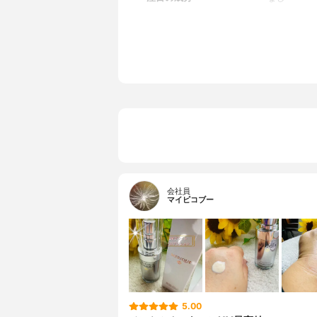
全成分
シクロペン
グリセリン
トリメチコ
ロスポリマ
カン酸アス
ス、水溶性
ス、加水分
ロキシトレ
ペプチド-
グルタミン
デンプンA
チロールプ
化鉄、水酸
会社員
マイピコブー
5.00