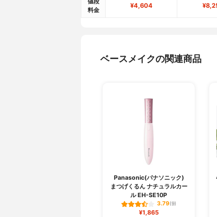
値段
¥4,604
¥8,2
料金
ベースメイクの関連商品
Panasonic(パナソニック)
まつげくるん ナチュラルカー
ル EH-SE10P
3.79
(9)
¥1,865