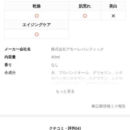
乾燥
肌荒れ
美白
エイジングケア
メーカー会社名
株式会社アモーレパシフィック
内容量
40ml
香り
なし
全成分
水、プロパンジオール、グリセリン、シク
ロペンタシロキサン、スクワラン、シクロ
ヘキサシロキサン、セテアリルアルコー
ル、パンテノール、カヤ種子油、マデカッ
もっと見る
ソシド、アシアチコシド、マデカシン酸、
アシアチン酸、リンゴ酸ジイソステアリ
ル、グルコース、(C12-16)アルコール、1,2
記載情報ミス報告
-ヘキサンジオール、ポリソルベート60、パ
ルミチン酸、水添レシチン、セテアリルグ
ルコシド、イソステアリン酸ソルビタン、
(アクリレーツ/アクリル酸アルキル(C10-3
クチコミ・評判(4)