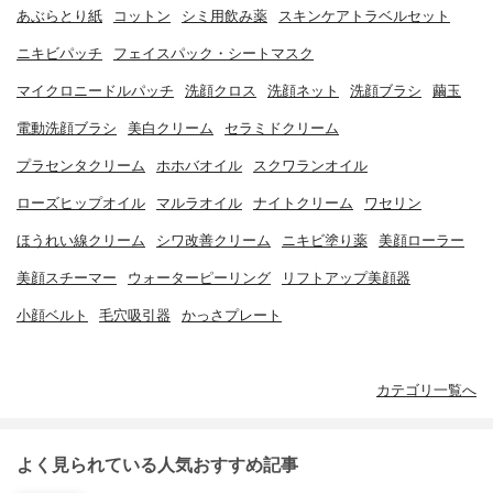
あぶらとり紙
コットン
シミ用飲み薬
スキンケアトラベルセット
ニキビパッチ
フェイスパック・シートマスク
マイクロニードルパッチ
洗顔クロス
洗顔ネット
洗顔ブラシ
繭玉
電動洗顔ブラシ
美白クリーム
セラミドクリーム
プラセンタクリーム
ホホバオイル
スクワランオイル
ローズヒップオイル
マルラオイル
ナイトクリーム
ワセリン
ほうれい線クリーム
シワ改善クリーム
ニキビ塗り薬
美顔ローラー
美顔スチーマー
ウォーターピーリング
リフトアップ美顔器
小顔ベルト
毛穴吸引器
かっさプレート
カテゴリ一覧へ
よく見られている人気おすすめ記事