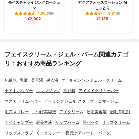
モイスチャライジングローショ
アクアフォースローション M
ン
しっとり
4.08
3.91
(386)
(8)
¥2,992
¥1,155
フェイスクリーム・ジェル・バーム関連カテゴ
リ：おすすめ商品ランキング
化粧水
乳液
美容液
導入液
オールインワンジェル・クリーム
ナイトパウダー
クレンジング
洗顔料
アイメイクリムーバー
マスカラリムーバー
ピーリングジェル(スクラブ・ゴマージュ)
毛穴スプレー
まつげ美容液
アイクリーム
眉毛美容液
眉毛育毛剤
アイシャンプー
唇美容液
リップバーム
唇パック
リップクリーム
リップスクラブ
くまとりシート(目元ケアシート・パック)