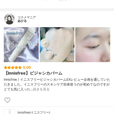
0))クロスポリマー、(アクリル酸ヒドロキシ
エチル/アクリロイルジメチルタウリンNa)
コポリマー、トロメタミン、EDTA-2Na
コスメマニア
あひる
5.00
【Innisfree】ビジャシカバーム
Innisfree / イニスフリービジャシカバームEXレビュー企画を通していた
だきました。イニスフリーのスキンケア自体使うのが初めてなのですが
とても気に入った…
続きを見る
innisfree(イニスフリー)