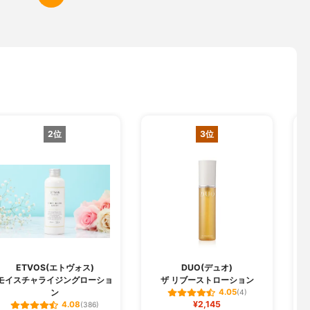
2位
3位
ETVOS(エトヴォス)
DUO(デュオ)
モイスチャライジングローショ
ザ リブーストローション
ン
4.05
(4)
¥2,145
4.08
(386)