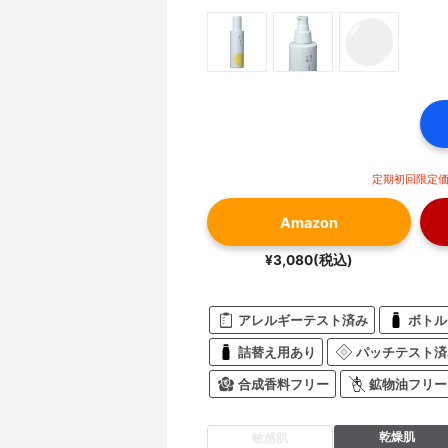
定期初回限定価格
Amazon
¥3,080(税込)
アレルギーテスト済み
ボトル
詰替え用あり
パッチテスト済
合成香料フリー
鉱物油フリー
乾燥肌
敏感肌