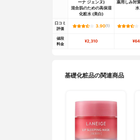
ーナ ジェンヌ)
薬用しみ対策
混合肌のための高保湿
水
化粧水 (美白)
口コミ
3.90
(1)
評価
値段
¥2,310
¥64
料金
基礎化粧品の関連商品