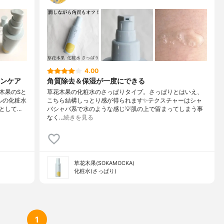
4.00
ンケア
角質除去＆保湿が一度にできる
木果のSと
草花木果の化粧水のさっぱりタイプ。さっぱりとはいえ、
ルの化粧水
こちら結構しっとり感が得られます✨テクスチャーはシャ
として…
バシャバ系で水のような感じ💡肌の上で留まってしまう事
なく…
続きを見る
草花木果(SOKAMOCKA)
化粧水(さっぱり)
1