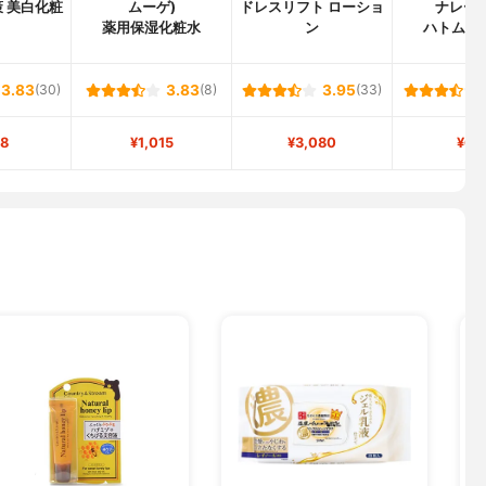
 美白化粧
ムーゲ)
ドレスリフト ローショ
ナレーベ
薬用保湿化粧水
ン
ハトムギ
3.83
(30)
3.83
(8)
3.95
(33)
8
¥1,015
¥3,080
¥61