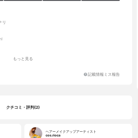
ナリ
ml
感ある香り
もっと見る
記載情報ミス報告
グリセリン、エタノール、メチルグルセス-20、ペンチレングリコー
実エキス、コメ胚芽油、ソメイヨシノ葉エキス、モウソウチクたけ
ス、ユズ種子油、温泉水、グリシルグリシン、ベタイン、ポリクオ
1、PEG-60水添ヒマシ油、フェノキシエタノール、ヒマシ油、クエ
クエン酸、トコフェロール、香料
クチコミ・評判(2)
ヘアーメイクアップアーティスト
cos.rioca