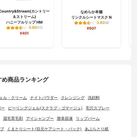
Country&Stream(カントリー
W
なめらか本舗
＆ストリーム)
リンクルシートマスク N
ハニーフルリップ HM
3.82
(4)
3.80
(11)
¥907
¥401
すめ商品ランキング
ェル・クリーム
ナイトパウダー
クレンジング
洗顔料
バー
ピーリングジェル(スクラブ・ゴマージュ)
毛穴スプレー
眉毛育毛剤
アイシャンプー
唇美容液
リップバーム
ブ
くまとりシート(目元ケアシート・パック)
あぶらとり紙