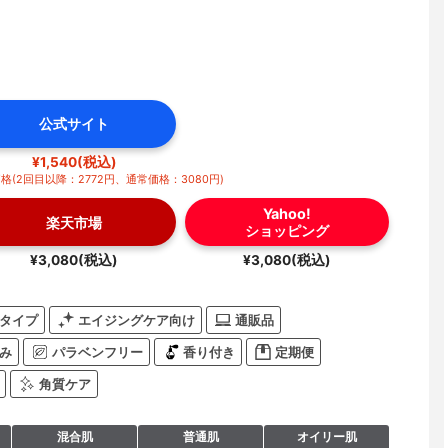
公式サイト
¥1,540(税込)
(2回目以降：2772円、通常価格：3080円)
Yahoo!
楽天市場
ショッピング
¥3,080(税込)
¥3,080(税込)
タイプ
エイジングケア向け
通販品
み
パラベンフリー
香り付き
定期便
角質ケア
混合肌
普通肌
オイリー肌