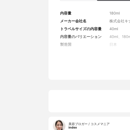
内容量
180ml
メーカー会社名
株式会社キ
トラベルサイズの内容量
40ml
内容量のバリエーション
40ml、180
製造国
日本
香り
リラックス
対象年代
全年代
薬用成分
なし
全成分
水、BG、
ル、ユズ果
のこ皮エキ
タニウム-6
ン酸Na、
美容ブロガー / コスメマニア
index