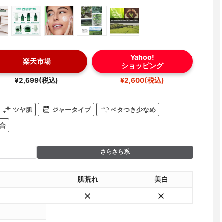
Yahoo!
楽天市場
ショッピング
¥2,699(税込)
¥2,600(税込)
ツヤ肌
ジャータイプ
ベタつき少なめ
合
さらさら系
肌荒れ
美白