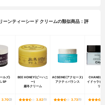
ー) グリーンティーシード クリームの類似商品：評
(キールズ)
BEE HONEY(ビーハニ
ACSEINE(アクセーヌ)
CHANEL(
 SP
ー)
アクティバランス
イドゥラビ
越冬クリーム
リー
3.70
(2)
3.82
(1)
3.73
(1)