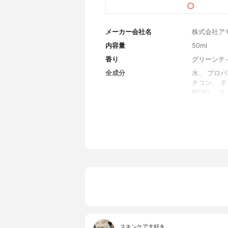
メーカー会社名
株式会社ア
内容量
50ml
香り
グリーンテ
全成分
水、 プロ
チコン、 
酸)BG、
リセリル、 
ル、 パン
エチルヘキシ
ル酸ヒドロ
リルアルコ
アリン酸グ
マー、 キサ
DTA-2Na
スキンケア大好き