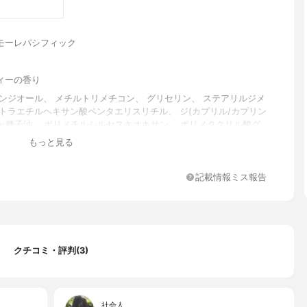
モーレパシフィック
ィーの香り
パンジオール、 メチルトリメチコン、 グリセリン、 ステアリルジメ
テトラエチルヘキサン酸ペンタエリスリチル、 ジ(カプリル/カプリン
 チャ種子油、 ポリメチルシルセスキオキサン、 ポリメタクリル酸グ
チャ葉エキス、 ヒアルロン酸Na、 カカオエキス、 コレステロー
もっと見る
テノール、 ステアロイルグルタミン酸Na、 カプリル酸グリセリル、
ルグリセリン、 1,2-ヘキサンジオール、 オクタデセン、 (アクリ
キシエチル/アクリロイルジメチルタウリンNa)コポリマー、 セテア
記載情報ミス報告
ール、 ジステアリン酸ポリグリセリル-3メチルグルコース、 ステ
リセリル、 水添レシチン、 イソステアリン酸ソルビタン、 カルボ
ンタンガム、 トロメタミン、 デキストリン、 トコフェロール、 E
、 香料
クチコミ・評判(3)
社会人