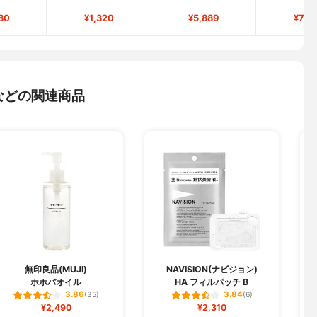
80
¥1,320
¥5,889
¥7,5
などの関連商品
無印良品(MUJI)
NAVISION(ナビジョン)
ホホバオイル
HA フィルパッチ B
3.86
3.84
(35)
(6)
¥2,490
¥2,310