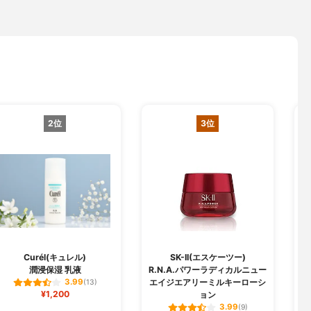
2位
3位
Curél(キュレル)
SK-II(エスケーツー)
潤浸保湿 乳液
R.N.A.パワーラディカルニュー
エイジエアリーミルキーローシ
3.99
(13)
¥1,200
ョン
3.99
(9)