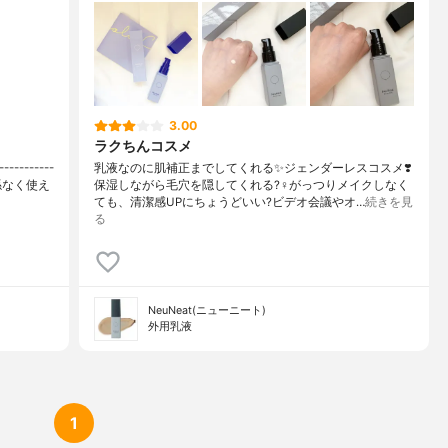
、酸化チタン、タルク、酸化鉄、水酸化Ａｌ、スクワラン、シア脂
3.00
ラクちんコスメ
--------
乳液なのに肌補正までしてくれる✨ジェンダーレスコスメ❣️
係なく使え
保湿しながら毛穴を隠してくれる?‍♀️がっつりメイクしなく
ても、清潔感UPにちょうどいい?ビデオ会議やオ…
続きを見
る
NeuNeat(ニューニート)
外用乳液
1