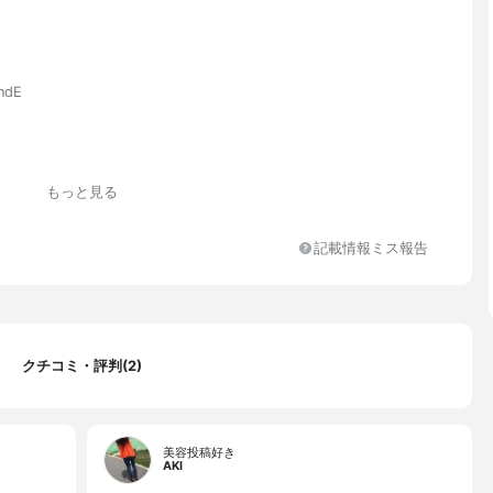
dE
もっと見る
記載情報ミス報告
チルヘキサノイン、グリセリン、ＢＧ、ペンチレングリコール、シ
シロキサン、ステアリン酸ソルビタン、セタノール、ヒアルロン酸
クチコミ・評判(2)
性コラーゲン、フェノキシエタノール、ミリスチン酸オクチルドデ
アリン酸ＰＥＧ－４０、シリカ、ラウレス－９、（アクリル酸ヒド
ル／アクリロイルジメチルタウリンＮａ）コポリマー、ポリアクリ
スポリマー－６、トコフェロール、エチルヘキシルグリセリン、ポ
美容投稿好き
ト６０、水酸化Ｎａ、（ビニルジメチコン／メチコンシルセスキオ
AKI
ロスポリマー、トリメチルシロキシケイ酸、シゾサッカロミセスポ