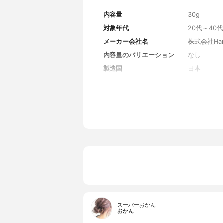
内容量
30g
対象年代
20代～40代
メーカー会社名
株式会社Han
内容量のバリエーション
なし
製造国
日本
香り
無香料
SPF/PA
なし
カラー
ベージュ
カラーバリエーション
なし
薬用成分
なし
全成分
水、トリエ
クロペンタ
Ｎａ、水溶
シル、ステ
ロキシエチ
レートクロ
スーパーおかん
リソルベー
おかん
キサン）ク