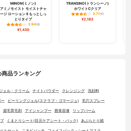
MINON(ミノン)
TRANSINO(トランシーノ)
アミノモイスト モイストチャ
ホワイトCクリア
ージ ローション II もっとしっ
3.71
(5)
¥2,183
とりタイプ
3.94
(6)
¥1,430
め商品ランキング
ジェル・クリーム
ナイトパウダー
クレンジング
洗顔料
バー
ピーリングジェル(スクラブ・ゴマージュ)
毛穴スプレー
眉毛育毛剤
アイシャンプー
唇美容液
リップバーム
ブ
くまとりシート(目元ケアシート・パック)
あぶらとり紙
ベルセット
ニキビパッチ
フェイスパック・シートマスク