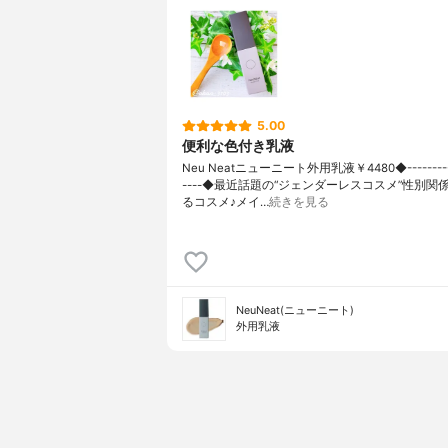
ンベエキス
油
5.00
便利な色付き乳液
Neu Neatニューニート外用乳液￥4480◆-----------
----◆最近話題の“ジェンダーレスコスメ”性別関
るコスメ♪メイ…
続きを見る
NeuNeat(ニューニート)
外用乳液