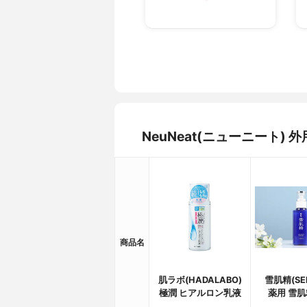
NeuNeat(ニューニート
商品名
肌ラボ(HADALABO)
雪肌精(SEK
極潤 ヒアルロン乳液
薬用 雪肌