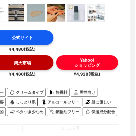
公式サイト
¥4,480(税込)
Yahoo!
楽天市場
ショッピング
¥4,480(税込)
¥4,928(税込)
ー
クリームタイプ
無香料
男性向け
要
しっとり系
アルコールフリー
肌に優しい
的
ベタつき少なめ
鉱物油フリー
保湿成分配合
しっとり系