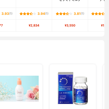
3.93
(1)
3.94
(1)
3.81
(1)
77
¥2,834
¥3,550
¥1,6