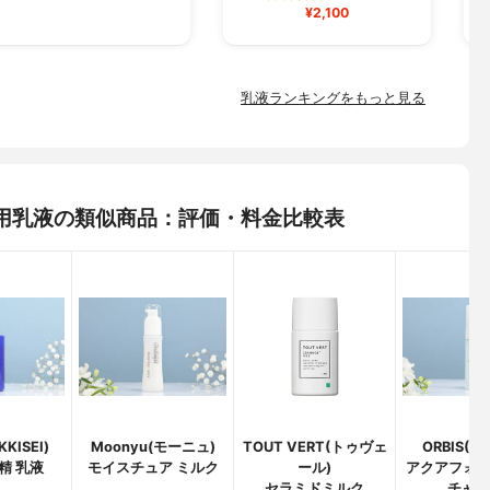
¥2,100
乳液ランキングをもっと見る
) 外用乳液の類似商品：評価・料金比較表
KISEI)
Moonyu(モーニュ)
TOUT VERT(トゥヴェ
ORBIS(
精 乳液
モイスチュア ミルク
ール)
アクアフォ
セラミドミルク
チャー