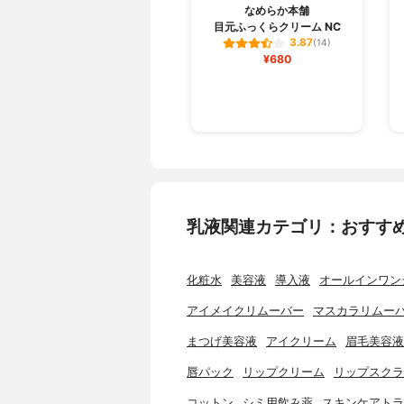
なめらか本舗
目元ふっくらクリーム NC
3.87
(14)
¥680
乳液関連カテゴリ：おすす
化粧水
美容液
導入液
オールインワン
アイメイクリムーバー
マスカラリムー
まつげ美容液
アイクリーム
眉毛美容液
唇パック
リップクリーム
リップスクラ
コットン
シミ用飲み薬
スキンケアトラ