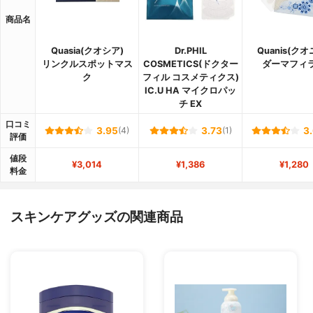
商品名
Quasia(クオシア)
Dr.PHIL
Quanis(クオ
リンクルスポットマス
COSMETICS(ドクター
ダーマフィ
ク
フィル コスメティクス)
IC.U HA マイクロパッ
チ EX
口コミ
3.95
(4)
3.73
(1)
3
評価
値段
¥3,014
¥1,386
¥1,280
料金
スキンケアグッズの関連商品