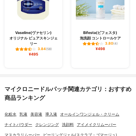
Vaseline(ヴァセリン)
Bifesta(ビフェスタ)
オリジナル ピュアスキンジェ
泡洗顔 コントロールケア
リー
3.80
(4)
¥498
3.84
(58)
¥495
マイクロニードルパッチ関連カテゴリ：おすすめ
商品ランキング
化粧水
乳液
美容液
導入液
オールインワンジェル・クリーム
ナイトパウダー
クレンジング
洗顔料
アイメイクリムーバー
マスカラリムーバー
ピーリングジェル(スクラブ・ゴマージュ)