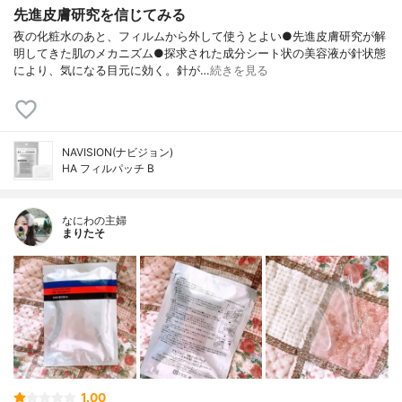
先進皮膚研究を信じてみる
夜の化粧水のあと、フィルムから外して使うとよい●先進皮膚研究が解
明してきた肌のメカニズム●探求された成分シート状の美容液が針状態
により、気になる目元に効く。針が…
続きを見る
NAVISION(ナビジョン)
HA フィルパッチ B
なにわの主婦
まりたそ
1.00