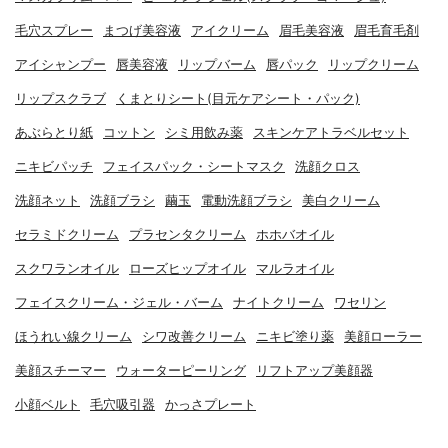
毛穴スプレー
まつげ美容液
アイクリーム
眉毛美容液
眉毛育毛剤
アイシャンプー
唇美容液
リップバーム
唇パック
リップクリーム
リップスクラブ
くまとりシート(目元ケアシート・パック)
あぶらとり紙
コットン
シミ用飲み薬
スキンケアトラベルセット
ニキビパッチ
フェイスパック・シートマスク
洗顔クロス
洗顔ネット
洗顔ブラシ
繭玉
電動洗顔ブラシ
美白クリーム
セラミドクリーム
プラセンタクリーム
ホホバオイル
スクワランオイル
ローズヒップオイル
マルラオイル
フェイスクリーム・ジェル・バーム
ナイトクリーム
ワセリン
ほうれい線クリーム
シワ改善クリーム
ニキビ塗り薬
美顔ローラー
美顔スチーマー
ウォーターピーリング
リフトアップ美顔器
小顔ベルト
毛穴吸引器
かっさプレート