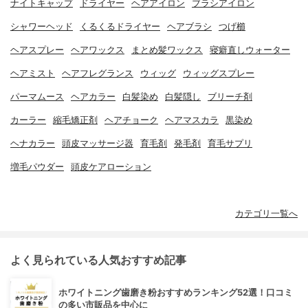
ナイトキャップ
ドライヤー
ヘアアイロン
ブラシアイロン
シャワーヘッド
くるくるドライヤー
ヘアブラシ
つげ櫛
ヘアスプレー
ヘアワックス
まとめ髪ワックス
寝癖直しウォーター
ヘアミスト
ヘアフレグランス
ウィッグ
ウィッグスプレー
パーマムース
ヘアカラー
白髪染め
白髪隠し
ブリーチ剤
カーラー
縮毛矯正剤
ヘアチョーク
ヘアマスカラ
黒染め
ヘナカラー
頭皮マッサージ器
育毛剤
発毛剤
育毛サプリ
増毛パウダー
頭皮ケアローション
カテゴリ一覧へ
よく見られている人気おすすめ記事
ホワイトニング歯磨き粉おすすめランキング52選！口コミ
の多い市販品を中心に