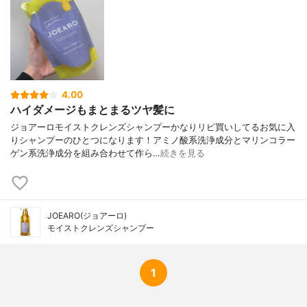
油、マンゴー種子油、ユズ果実エキス、ビ
ワ葉エキス、ダイズ種子エキス、ヘマチ
ン、マテチャ葉エキス、テオブロマグラン
ジフロルム種子脂、ハイビスカス花エキ
ス、ヒマワリ種子エキス、ココイルグリシ
ンNa、エチドロン酸4Na、エチドロン酸、
クエン酸、ヤシ油脂肪酸PEGー7グリセリ
4.00
ル、ヒドロキシプロピルシクロデキストリ
ハイダメージもまとまるツヤ髪に
ン、ポリグリセリルー４ラウリルエーテ
ジョアーロモイストクレンズシャンプーかなりリピ買いしてるお気に入
ル、乳糖、アラントイン、BG、ポリクオタ
りシャンプーのひとつになります！アミノ酸系洗浄成分とマリンコラー
ニウムー7、ポリクオタニウムー10、タウリ
ゲン系洗浄成分を組み合わせて作ら…
続きを見る
ン、エタノール、ブチルカルバミン酸ヨウ
化プロピニル、フェノキシエタノール、香
料
JOEARO(ジョアーロ)
モイストクレンズシャンプー
1