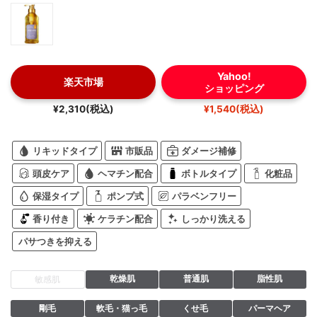
Yahoo!
楽天市場
ショッピング
¥2,310(税込)
¥1,540(税込)
リキッドタイプ
市販品
ダメージ補修
頭皮ケア
ヘマチン配合
ボトルタイプ
化粧品
保湿タイプ
ポンプ式
パラベンフリー
香り付き
ケラチン配合
しっかり洗える
パサつきを抑える
乾燥肌
普通肌
脂性肌
敏感肌
剛毛
軟毛・猫っ毛
くせ毛
パーマヘア