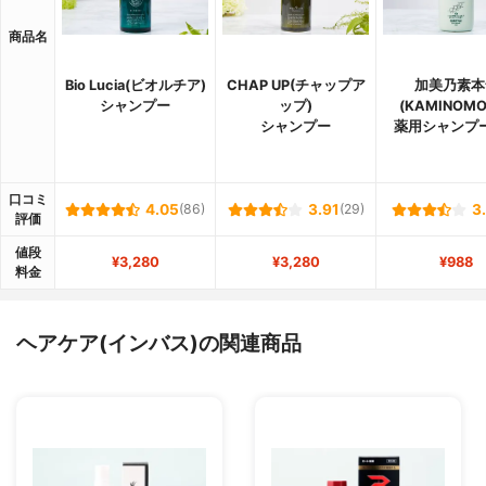
商品名
Bio Lucia(ビオルチア)
CHAP UP(チャップア
加美乃素本
シャンプー
ップ)
(KAMINOMO
シャンプー
薬用シャンプー
口コミ
4.05
(86)
3.91
(29)
3
評価
値段
¥3,280
¥3,280
¥988
料金
ヘアケア(インバス)の関連商品