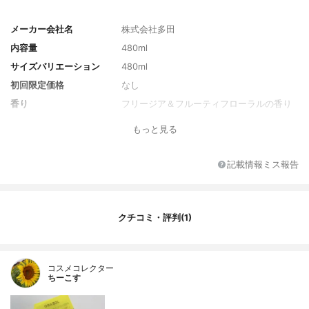
メーカー会社名
株式会社多田
内容量
480ml
サイズバリエーション
480ml
初回限定価格
なし
香り
フリージア＆フルーティフローラルの香り
全成分
水、コカミドプロピルベタイン、ラウラミ
もっと見る
ドDEA、ココイルメチルタウリンNa、ラウ
ロイルメチルアラニンNa、ココイル加水分
解コラーゲンK、乳酸球菌培養溶解質、乳酸
記載情報ミス報告
桿菌／ダイコン根発酵液、豆乳発酵液、ホ
エイタンパク、グルタミン酸、アラニン、
リシンHCI、ヒスチジンHCI、アルギニン、
セリン、アスパラギン酸、グリシン、バリ
クチコミ・評判(1)
ン、プロリン、トレオニン、イソロイシ
ン、ヒスチジン、フェニルアラニン、ロイ
シン、PCA、PCAーNa、乳酸、乳酸Na、グ
リチルリチン酸2K、ヒアルロン酸ヒドロキ
コスメコレクター
ちーこす
シプロピルトリモニウム、加水分解コラー
ゲン、加水分解ケラチン、アルガニアスピ
ノサ核油、マカデミア種子油、アボカド