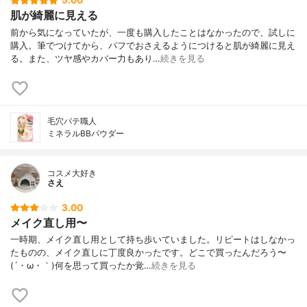
5.00
スキオキサン）クロスポリマー、 トリ（カ
肌が綺麗に見える
プリル酸／カプリン酸）グリセリル、 セラ
ミドＮＰ、 スクワラン、 アーチチョーク葉
前から気になっていたが、一度も購入したことはなかったので、試しに
エキス、 （ジメチコン／ビニルジメチコ
購入。筆でつけてから、パフでおさえるようにつけると肌が綺麗に見え
ン）クロスポリマー、 （ビニルジメチコン
る。また、ツヤ感やカバー力もあり…
続きを見る
／メチコンシルセスキオキサン）クロスポ
リマー、 シリカ、 トリベヘニン、 トリメ
チルシロキシケイ酸、 ハイドロゲンジメチ
コン、 ヒドロキシアパタイト、 ノイバラ果
実エキス、 ラウロイルグルタミン酸ジ（オ
毛穴パテ職人
クチルドデシル／フィトステリル／ベヘニ
ミネラルBBパウダー
ル）、 シリル化シリカ、 ステアリルジメチ
コン、 海塩、 水溶性コラーゲン、 加水分
解コラーゲン、 窒化ホウ素、 ＢＧ、 アル
コスメ大好き
さえ
ミナ、 ジステアリン酸Ａｌ、 ジフェニルシ
ロキシフェニルトリメチコン、 ジミリスチ
3.00
ン酸Ａｌ、 ステアリン酸、 ステアリン酸Ｍ
メイク直し用〜
ｇ、 ダイマージリノール酸（フィトステリ
ル／イソステアリル／セチル／ステアリル
一時期、メイク直し用として持ち歩いていました。リピートはしなかっ
／ベヘニル）、 テトライソステアリン酸ポ
たものの、メイク直しに丁度良かったです。どこで買ったんだろう〜
リグリセリル－２、 トコフェロール、 トリ
(´・ω・｀)何を思って買ったか覚…
続きを見る
エトキシカプリリルシラン、 ミリスチン酸
Ｍｇ、 塩化Ａｌ、 酸化スズ、 酸化セリウ
ム、 水、 水酸化Ａｌ、 フェノキシエタノ