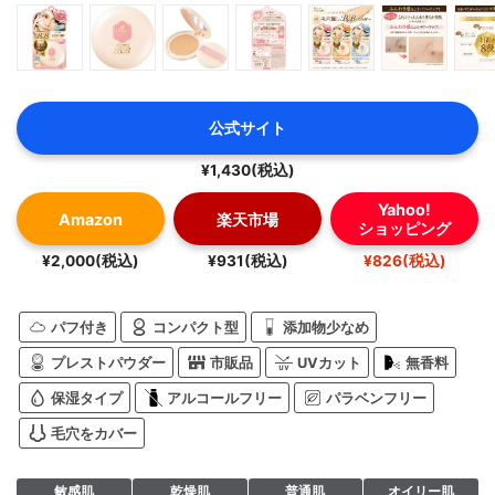
公式サイト
¥1,430(税込)
Yahoo!
Amazon
楽天市場
ショッピング
¥2,000(税込)
¥931(税込)
¥826(税込)
パフ付き
コンパクト型
添加物少なめ
プレストパウダー
市販品
UVカット
無香料
保湿タイプ
アルコールフリー
パラベンフリー
毛穴をカバー
敏感肌
乾燥肌
普通肌
オイリー肌