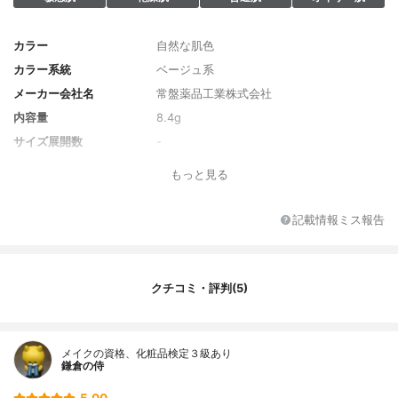
カラー
自然な肌色
カラー系統
ベージュ系
メーカー会社名
常盤薬品工業株式会社
内容量
8.4g
サイズ展開数
-
カラー展開数
3
もっと見る
香り
無香料
レフィル
なし
記載情報ミス報告
SPF/PA
SPF50+/PA++++
原産国
日本
発売日
2018/08/07
クチコミ・評判(5)
薬用成分
-
全成分
合成フルオロフロゴパイト、 （ＨＤＩ／ト
リメチロールヘキシルラクトン）クロスポ
メイクの資格、化粧品検定３級あり
鎌倉の侍
リマー、 硫酸Ｂａ、 （ジフェニルジメチコ
ン／ビニルジフェニルジメチコン／シルセ