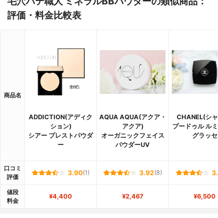
毛穴パテ職人 ミネラルBBパウダーの類似商品：
評価・料金比較表
商品名
ADDICTION(アディク
AQUA AQUA(アクア・
CHANEL(シ
ション)
アクア)
プードゥル ル
シアー プレストパウダ
オーガニックフェイス
グラッセ
ー
パウダーUV
口コミ
3.90
(1)
3.92
(8)
3
評価
値段
¥4,400
¥2,467
¥6,500
料金