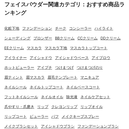
フェイスパウダー関連カテゴリ：おすすめ商品ラ
ンキング
化粧下地
ファンデーション
チーク
コンシーラー
ハイライト
シェーディング
ブロンザー
BBクリーム
CCクリーム
DDクリーム
EEクリーム
マスカラ
マスカラ下地
マスカラトップコート
アイライナー
アイシャドウ
アイシャドウベース
アイブロウ
ホットビューラー
アイプチ
つけまつげ
つけまつげのり
眉ティント
眉マスカラ
眉毛テンプレート
マニキュア
ネイルシール
ネイルトップコート
ネイルベースコート
フットネイルシール
ネイルオイル
除光液
ネイルケアセット
爪やすり・爪磨き
リップ
クレヨンリップ
リップオイル
リップコート
ビューラー
パフ
メイクキープスプレー
メイクブラシセット
アイシャドウブラシ
ファンデーションブラシ