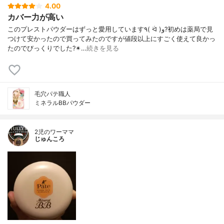
4.00
カバー力が高い
このプレストパウダーはずっと愛用しています٩( ᐛ )و?初めは薬局で見
つけて安かったので買ってみたのですが値段以上にすごく使えて良かっ
たのでびっくりでした?✴…
続きを見る
毛穴パテ職人
ミネラルBBパウダー
2児のワーママ
じゅんころ