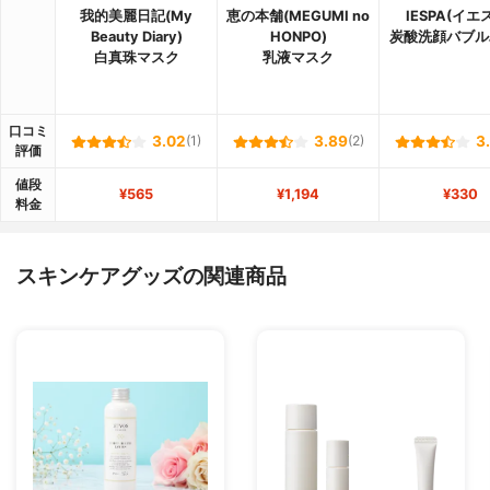
我的美麗日記(My
恵の本舗(MEGUMI no
IESPA(イエ
Beauty Diary)
HONPO)
炭酸洗顔バブル
白真珠マスク
乳液マスク
口コミ
3.02
(1)
3.89
(2)
3
評価
値段
¥565
¥1,194
¥330
料金
スキンケアグッズの関連商品