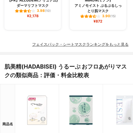
【PR】ALLUDEM(アリュデム)
MINON(ミノン)
ダーマリフトマスク
アミノモイスト ぷるぷるしっ
とり肌マスク
3.98
(10)
¥2,178
3.90
(15)
¥872
フェイスパック・シートマスクランキングをもっと見る
肌美精(HADABISEI) うるーぷ おフロあがりマス
クの類似商品：評価・料金比較表
商品名