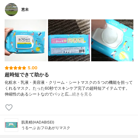
恵未
5.00
超時短できて助かる
化粧水・乳液・美容液・クリーム・シートマスクの５つの機能を担って
くれるマスク。たった60秒でスキンケア完了の超時短アイテムです。
伸縮性のあるシートなのでパッと広…
続きを見る
肌美精(HADABISEI)
うるーぷ おフロあがりマスク