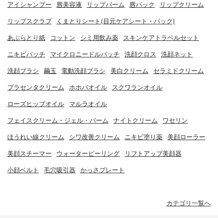
アイシャンプー
唇美容液
リップバーム
唇パック
リップクリーム
リップスクラブ
くまとりシート(目元ケアシート・パック)
あぶらとり紙
コットン
シミ用飲み薬
スキンケアトラベルセット
ニキビパッチ
マイクロニードルパッチ
洗顔クロス
洗顔ネット
洗顔ブラシ
繭玉
電動洗顔ブラシ
美白クリーム
セラミドクリーム
プラセンタクリーム
ホホバオイル
スクワランオイル
ローズヒップオイル
マルラオイル
フェイスクリーム・ジェル・バーム
ナイトクリーム
ワセリン
ほうれい線クリーム
シワ改善クリーム
ニキビ塗り薬
美顔ローラー
美顔スチーマー
ウォーターピーリング
リフトアップ美顔器
小顔ベルト
毛穴吸引器
かっさプレート
カテゴリ一覧へ