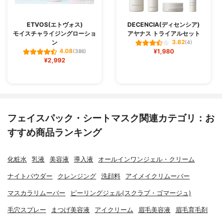
ETVOS(エトヴォス)
DECENCIA(ディセンシア)
モイスチャライジングローショ
アヤナス トライアルセット
ン
3.82
(4)
¥1,980
4.08
(386)
¥2,992
フェイスパック・シートマスク関連カテゴリ：お
すすめ商品ランキング
化粧水
乳液
美容液
導入液
オールインワンジェル・クリーム
ナイトパウダー
クレンジング
洗顔料
アイメイクリムーバー
マスカラリムーバー
ピーリングジェル(スクラブ・ゴマージュ)
毛穴スプレー
まつげ美容液
アイクリーム
眉毛美容液
眉毛育毛剤