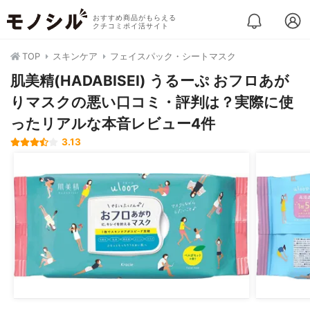
おすすめ商品がもらえる
クチコミポイ活サイト
TOP
スキンケア
フェイスパック・シートマスク
肌美精(HADABISEI) うるーぷ おフロあが
りマスクの悪い口コミ・評判は？実際に使
ったリアルな本音レビュー4件
3.13