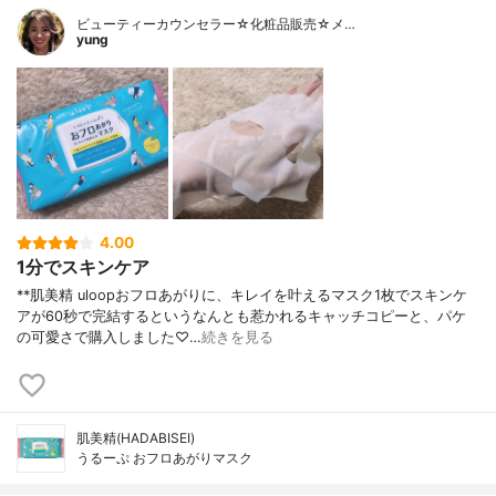
ビューティーカウンセラー☆化粧品販売☆メ…
yung
4.00
1分でスキンケア
**肌美精 uloopおフロあがりに、キレイを叶えるマスク1枚でスキンケ
アが60秒で完結するというなんとも惹かれるキャッチコピーと、パケ
の可愛さで購入しました♡…
続きを見る
肌美精(HADABISEI)
うるーぷ おフロあがりマスク