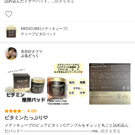
詰め込んだトナーパッド。…
続きを見る
MEDICUBE(メディキューブ)
ディープビタCパッド
美容好きママ
ぶるどっく
4.00
ビタミンたっぷり♡
メディキューブのピュアビタミンCアンプルをギュッと丸ごと詰め込ん
だパッド✨⁣⁣--------------------------------------⁣me…
続きを見る