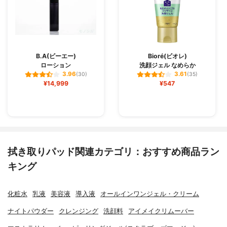
B.A(ビーエー)
Bioré(ビオレ)
ローション
洗顔ジェル なめらか
3.96
3.61
(30)
(35)
¥14,999
¥547
拭き取りパッド関連カテゴリ：おすすめ商品ラン
キング
化粧水
乳液
美容液
導入液
オールインワンジェル・クリーム
ナイトパウダー
クレンジング
洗顔料
アイメイクリムーバー