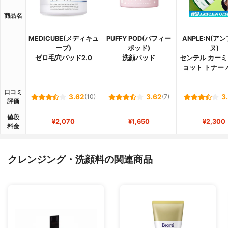
商品名
MEDICUBE(メディキュ
PUFFY POD(パフィー
ANPLE:N(ア
ーブ)
ポッド)
ヌ)
ゼロ毛穴パッド2.0
洗顔パッド
センテル カーミ
ョット トナー
口コミ
3.62
(10)
3.62
(7)
3
評価
値段
¥2,070
¥1,650
¥2,300
料金
クレンジング・洗顔料の関連商品