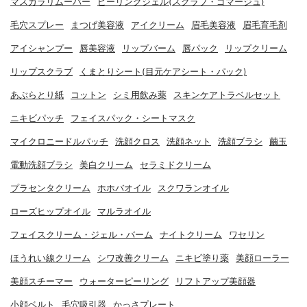
マスカラリムーバー
ピーリングジェル(スクラブ・ゴマージュ)
毛穴スプレー
まつげ美容液
アイクリーム
眉毛美容液
眉毛育毛剤
アイシャンプー
唇美容液
リップバーム
唇パック
リップクリーム
リップスクラブ
くまとりシート(目元ケアシート・パック)
あぶらとり紙
コットン
シミ用飲み薬
スキンケアトラベルセット
ニキビパッチ
フェイスパック・シートマスク
マイクロニードルパッチ
洗顔クロス
洗顔ネット
洗顔ブラシ
繭玉
電動洗顔ブラシ
美白クリーム
セラミドクリーム
プラセンタクリーム
ホホバオイル
スクワランオイル
ローズヒップオイル
マルラオイル
フェイスクリーム・ジェル・バーム
ナイトクリーム
ワセリン
ほうれい線クリーム
シワ改善クリーム
ニキビ塗り薬
美顔ローラー
美顔スチーマー
ウォーターピーリング
リフトアップ美顔器
小顔ベルト
毛穴吸引器
かっさプレート