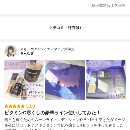
記載情報ミス報告
クチコミ・評判(4)
スキンケア&ヘアケアマニア大学生
ぎんむぎ
5.00
ビタミンC尽くしの豪華ライン使いしてみた！
明日も輝くためのムーンライトエディション☪︎𖤐 ̖́-1日中受けたダメージ
を夜にリセットケア🍋ビタミンで肌を癒せる4セットを使ってみました