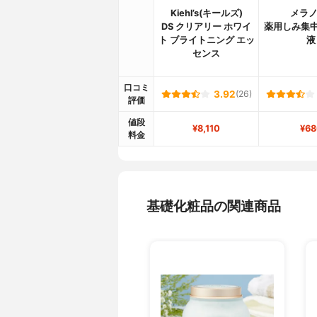
Kiehl’s(キールズ)
メラノ
DS クリアリー ホワイ
薬用しみ集中
ト ブライトニング エッ
液
センス
口コミ
3.92
(26)
評価
値段
¥8,110
¥68
料金
基礎化粧品の関連商品