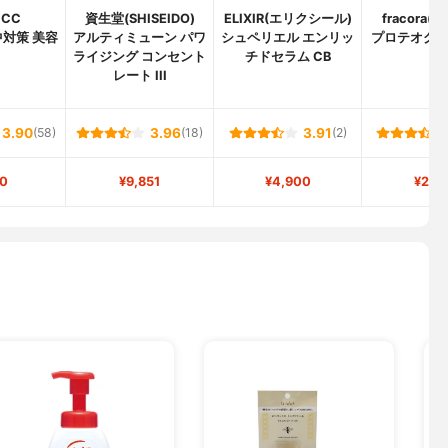
CC
資生堂(SHISEIDO)
ELIXIR(エリクシール)
fracora(
対策 美容
アルティミューン パワ
シュペリエル エンリッ
プロテオグ
ライジング コンセント
チドセラム CB
レート III
3.90
(58)
3.96
(18)
3.91
(2)
0
¥9,851
¥4,900
¥2,2