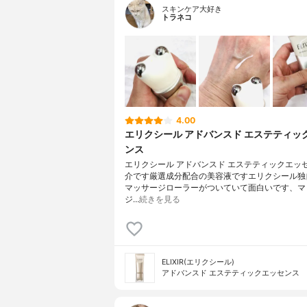
スキンケア大好き
トラネコ
4.00
エリクシール アドバンスド エステティッ
ンス
エリクシール アドバンスド エステティックエッ
介です厳選成分配合の美容液ですエリクシール独
マッサージローラーがついていて面白いです、マ
ジ…
続きを見る
ELIXIR(エリクシール)
アドバンスド エステティックエッセンス