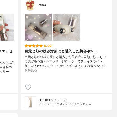
miwa
5.00
クエッセ
目元と頬の緩み対策にと購入した美容液✨ ...
目元と頬の緩み対策にと購入した美容液✨両頬、額、あご
に美容液を置く✨マッサージローラーでフェイスライン、
センスの紹
頬、ほうれい線に沿って持ち上げるように美容液をな…
続
自開発の
きを見る
ッサー
ELIXIR(エリクシール)
アドバンスド エステティックエッセンス