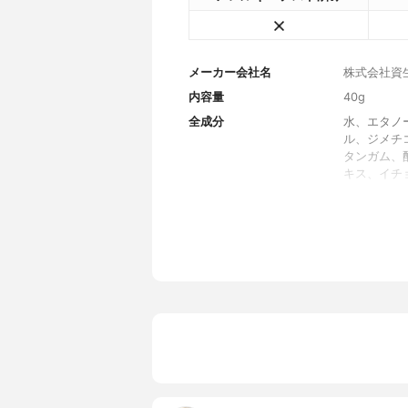
メーカー会社名
株式会社資
内容量
40g
全成分
水、エタノ
ル、ジメチ
タンガム、
キス、イチ
ゲン、加水
アルコール
ール、ポリ
香り
心を満たす
薬用成分
-