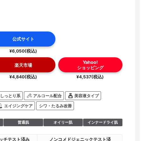
公式サイト
¥6,050(税込)
Yahoo!
楽天市場
ショッピング
¥4,840(税込)
¥4,537(税込)
しっとり系
アルコール配合
美容液タイプ
エイジングケア
シワ・たるみ改善
普通肌
オイリー肌
インナードライ肌
ッチテスト済み
ノンコメドジェニックテスト済