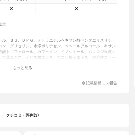
生堂
ール、ＢＧ、ＤＰＧ、テトラエチルヘキサン酸ペンタエリスリチ
コン、グリセリン、水添ポリデセン、ベヘニルアルコール、キサン
酢酸トコフェロール、カフェイン、イノシトール、ムクロジ果皮エ
ョウ葉エキス、イリス根エキス、ウコン根茎エキス、水溶性コラー
分解酵母、オランダガラシ葉／茎エキス、べへネス－２０、バチル
もっと見る
、ワセリン、カルボマー、ＴＥＡ、ＥＤＴＡ－２Ｎａ、トコフェロ
ソルベート２０、フェノキシエタノール、香料
優しいフローラルの香り
記載情報ミス報告
クチコミ・評判(3)