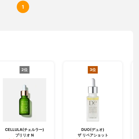
1
2位
3位
CELLULA(チェルラー)
DUO(デュオ)
ブリリオ N
ザ リペアショット
フ