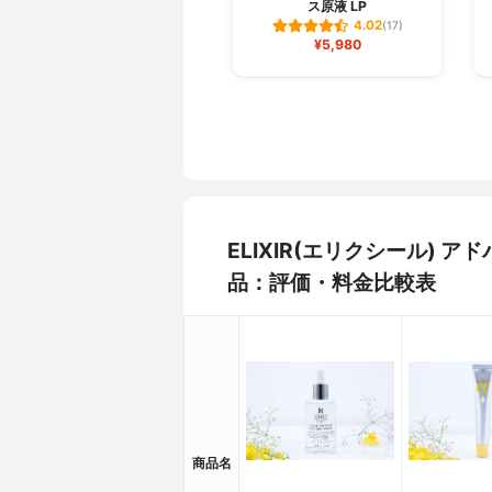
ス原液 LP
4.02
(17)
¥5,980
ELIXIR(エリクシール)
品：評価・料金比較表
商品名