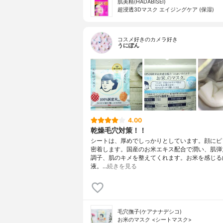
肌美精(HADABISEI)
超浸透3Dマスク エイジングケア (保湿)
コスメ好きのカメラ好き
うにぽん
4.00
乾燥毛穴対策！！
シートは、厚めでしっかりとしています。顔にピ
密着します。国産のお米エキス配合で潤い、肌弾
調子、肌のキメを整えてくれます。お米を感じる
液。…
続きを見る
毛穴撫子(ケアナナデシコ)
お米のマスク <シートマスク>