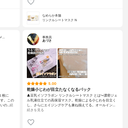
なめらか本舗
リンクルシートマスク N
メ…
事務員
あづさ
5.00
乾燥小じわが目立たなくなるパック
１枚に
👤豆乳イソフラボン リンクルシートマスク とは↳濃密ジェ
です。この
ル乳液仕立ての高保湿マスク。乾燥による小じわを目立く
いの…
続
し、さらにエイジングケアも兼ね揃えてる。オールイン…
続きを見る