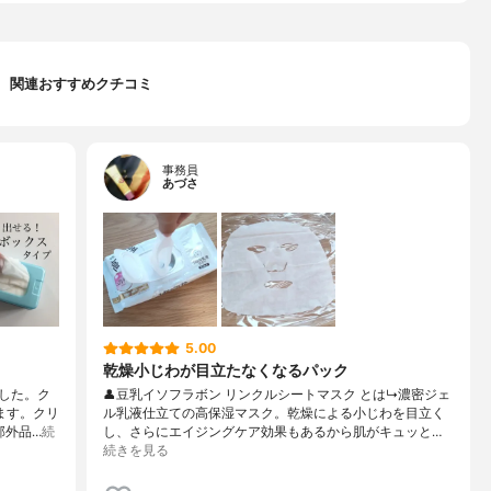
関連おすすめクチコミ
事務員
あづさ
5.00
乾燥小じわが目立たなくなるパック
した。ク
👤豆乳イソフラボン リンクルシートマスク とは↳濃密ジェ
ます。クリ
ル乳液仕立ての高保湿マスク。乾燥による小じわを目立く
部外品…
続
し、さらにエイジングケア効果もあるから肌がキュッと…
続きを見る