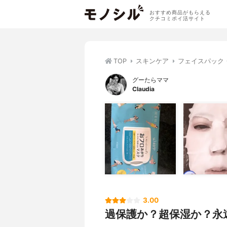
おすすめ商品がもらえる
クチコミポイ活サイト
TOP
スキンケア
フェイスパック
グーたらママ
Claudia
3.00
過保護か？超保湿か？永