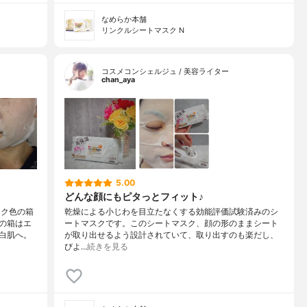
なめらか本舗
リンクルシートマスク N
コスメコンシェルジュ / 美容ライター
chan_aya
5.00
どんな顔にもピタっとフィット♪
ンク色の箱
乾燥による小じわを目立たなくする効能評価試験済みのシ
の箱はエ
ートマスクです。このシートマスク、顔の形のままシート
白肌へ。
が取り出せるよう設計されていて、取り出すのも楽だし、
びよ…
続きを見る