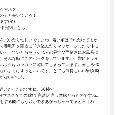
るマスク」
の」と書いている！
す(笑)
ード完結」とも。
を拭いたり忙しいですよね…若い頃はそれだけでよか
て養毛剤を頭皮に叩き込んだりマッサージしたり体に
いろしていたらもうそれらの異常な面倒さにお風呂に
）そんな時にこのバックをしていますが、髪にドライ
パックはカラカラに乾いてしまっています。何しろ60
ないよりはずっといいです。とても気持ちいい!耐久時
がないのにな!
違いだったのですね。60秒で
→マスクがこの1枚で完結!と言う意味だったのですね…
をする間にもう顔ができあがっちゃってると言うわ