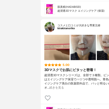
肌美精(HADABISEI)
超浸透3Dマスク エイジングケア (保湿)
コスメと口コミが大好きな専業主婦
kirakiranoriko
5.00
3Dマスクでお肌にピタッと密着！
超浸透3Dマスクシリーズは、全部で３種類。ピ
はエイジングケア保湿でハリつや透明肌へ。青色
イジングケア美白の医薬部外品で、パッと明るい
オ…
続きを見る