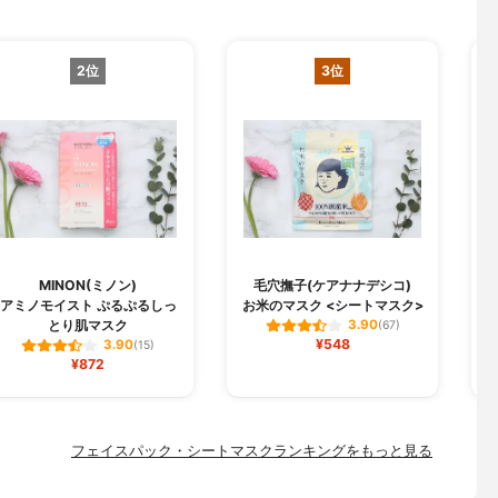
2位
3位
MINON(ミノン)
毛穴撫子(ケアナナデシコ)
B
アミノモイスト ぷるぷるしっ
お米のマスク <シートマスク>
とり肌マスク
3.90
(67)
¥548
3.90
(15)
¥872
フェイスパック・シートマスクランキングをもっと見る