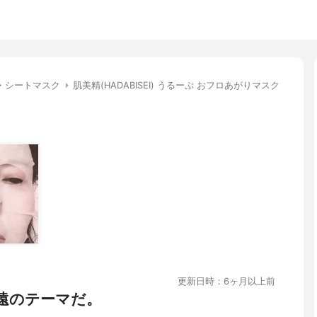
・シートマスク
肌美精(HADABISEI) うるーぷ おフロあがりマスク
更新日時：6ヶ月以上前
遠のテーマだ。