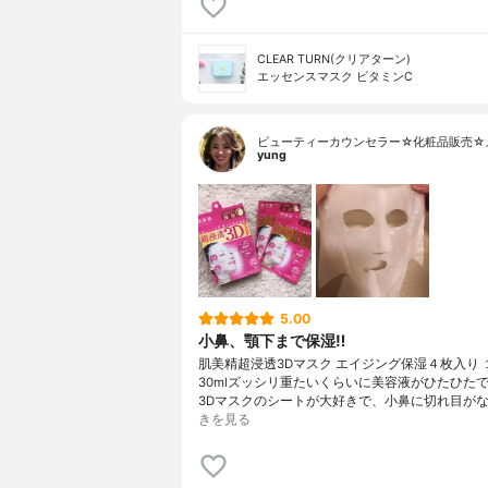
CLEAR TURN(クリアターン)
エッセンスマスク ビタミンC
ビューティーカウンセラー☆化粧品販売☆
yung
5.00
小鼻、顎下まで保湿‼︎
肌美精超浸透3Dマスク エイジング保湿４枚入り 
30mlズッシリ重たいくらいに美容液がひたひた
3Dマスクのシートが大好きで、小鼻に切れ目がな
きを見る