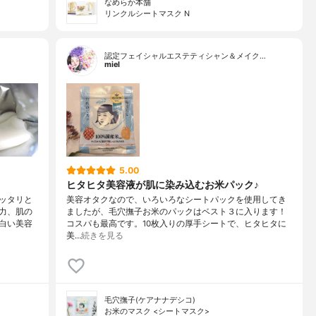
なめらか本舗
リンクルシートマスク N
認定フェイシャルエステティシャン＆メイク…
miel
5.00
ヒタヒタ美容液が肌に染み込むお米パック♪
ッタリと
美容オタクなので、いろいろなシートパックを使用してき
力、肌の
ましたが、毛穴撫子お米のパックはベスト３に入ります！
白い美容
コスパも最高です。10枚入りの厚手シートで、ヒタヒタに
美…
続きを見る
毛穴撫子(ケアナナデシコ)
お米のマスク <シートマスク>