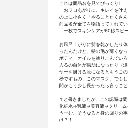
これは商品名を見てびっくり!
「おフロあがりに、キレイを叶え
の上に小さく「やることたくさん
商品名が全てを物語ってくれていま
「一枚でスキンケアが60秒スピ
お風呂上がりに髪を乾かしたり体
ったんだけど、髪の毛が薄くなっ
ボディーオイルを塗りこんでいろ
入るの自体が億劫になったり（涙
ヤーを掛ける段になるともうこの
秒ですもの、このマスク。でもし
間がもう少し長かったら言うこと
↑と書きましたが、この認識は間
化粧水→乳液→美容液→クリーム
うーむ、そうなると身の回りの事
け？！