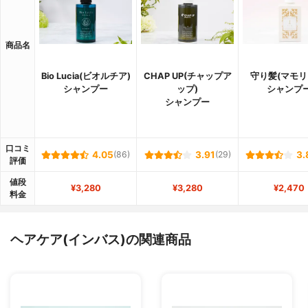
商品名
Bio Lucia(ビオルチア)
CHAP UP(チャップア
守り髪(マモリ
シャンプー
ップ)
シャンプ
シャンプー
口コミ
4.05
(86)
3.91
(29)
3.
評価
値段
¥3,280
¥3,280
¥2,470
料金
ヘアケア(インバス)の関連商品