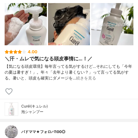
液、酢酸トコフェロール、エデト酸塩、安
息香酸塩 ＊は「有効成分」無表示は「その
他の成分」
4.00
＼汗・ムレで気になる頭皮事情に…！／
【気になる頭皮環境】毎年言ってる気がするけど…それにしても「今年
の夏は暑すぎ！」。年々「去年より暑くない？」って言ってる気がす
る。暑いと、頭皮も確実にダメージを…
続きを見る
Curél(キュレル)
泡シャンプー
バドママ★フォロバ100◎