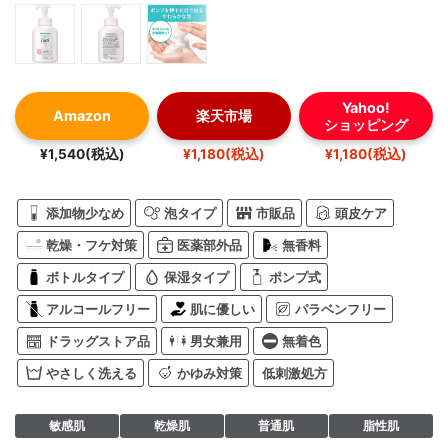
Yahoo!
Amazon
楽天市場
ショッピング
¥1,540(税込)
¥1,180(税込)
¥1,180(税込)
添加物少なめ
泡タイプ
市販品
頭皮ケア
乾燥・フケ対策
医薬部外品
無香料
ボトルタイプ
保湿タイプ
ポンプ式
アルコールフリー
肌に優しい
パラベンフリー
ドラッグストア品
男女兼用
無着色
やさしく洗える
かゆみ対策
低刺激処方
敏感肌
乾燥肌
普通肌
脂性肌