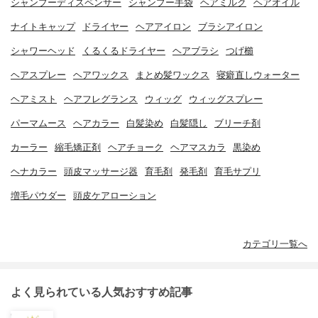
シャンプーディスペンサー
シャンプー手袋
ヘアミルク
ヘアオイル
ナイトキャップ
ドライヤー
ヘアアイロン
ブラシアイロン
シャワーヘッド
くるくるドライヤー
ヘアブラシ
つげ櫛
ヘアスプレー
ヘアワックス
まとめ髪ワックス
寝癖直しウォーター
ヘアミスト
ヘアフレグランス
ウィッグ
ウィッグスプレー
パーマムース
ヘアカラー
白髪染め
白髪隠し
ブリーチ剤
カーラー
縮毛矯正剤
ヘアチョーク
ヘアマスカラ
黒染め
ヘナカラー
頭皮マッサージ器
育毛剤
発毛剤
育毛サプリ
増毛パウダー
頭皮ケアローション
カテゴリ一覧へ
よく見られている人気おすすめ記事