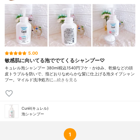
5.00
敏感肌に向いてる泡ででてくるシャンプー♡
キュレル泡シャンプー 380ml税込1540円フケ・かゆみ、乾燥などの頭
皮トラブルを防いで、指どおりなめらかな髪に仕上げる泡タイプシャン
プー。マイルド洗浄処方に…
続きを見る
Curél(キュレル)
泡シャンプー
1