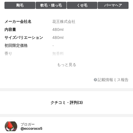
剛毛
軟毛・猫っ毛
くせ毛
パーマヘア
メーカー会社名
花王株式会社
内容量
480ml
サイズバリエーション
480ml
初回限定価格
-
香り
無香料
全成分
グリチルリチン酸ジカリウム＊、水、ラウ
もっと見る
レス硫酸Ｎａ、濃グリセリン、ステアリン
酸ＰＯＥソルビタン、ラウリルヒドロキシ
スルホベタイン液、グリセリンモノイソデ
記載情報ミス報告
シルエーテル、ＰＯＥ（２３）ラウリルエ
ーテル、ヤシ油脂肪酸アシルグルタミン酸
Ｎａ、塩化トリメチルアンモニオヒドロキ
シプロピルヒドロキシエチルセルロース、
クチコミ・評判(3)
アクリルアミド・アクリル酸・塩化ジメチ
ルジアリルアンモニウム共重合体液、セタ
ノール、ヒマワリ油-２、ユーカリ油、ミリ
スチルアルコール、コハク酸、ＤＬ-リンゴ
ブロガー
@eccoroco5
酸、水酸化ナトリウム、水酸化ナトリウム