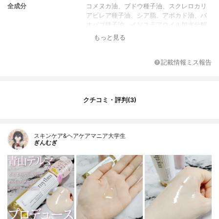
全成分
コメヌカ油、ブドウ種子油、スクレロカリ
アビレア種子油、シア脂、アボカド油、バ
オバブ種子油、イソステアロイル加水分解
シルク、サルビアヒスパニカ種子油、ラウ
もっと見る
ロイルグルタミン酸ジ（フィトステリル／
オクチルドデシル）、メドウフォーム種子
油、ヘーゼルナッツ油、イソステアリン
記載情報ミス報告
酸、酢酸トコフェロール、香料
クチコミ・評判(3)
スキンケア&ヘアケアマニア大学生
ぎんむぎ