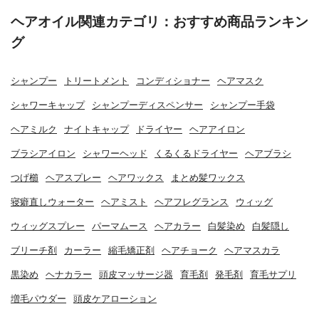
ヘアオイル関連カテゴリ：おすすめ商品ランキン
グ
シャンプー
トリートメント
コンディショナー
ヘアマスク
シャワーキャップ
シャンプーディスペンサー
シャンプー手袋
ヘアミルク
ナイトキャップ
ドライヤー
ヘアアイロン
ブラシアイロン
シャワーヘッド
くるくるドライヤー
ヘアブラシ
つげ櫛
ヘアスプレー
ヘアワックス
まとめ髪ワックス
寝癖直しウォーター
ヘアミスト
ヘアフレグランス
ウィッグ
ウィッグスプレー
パーマムース
ヘアカラー
白髪染め
白髪隠し
ブリーチ剤
カーラー
縮毛矯正剤
ヘアチョーク
ヘアマスカラ
黒染め
ヘナカラー
頭皮マッサージ器
育毛剤
発毛剤
育毛サプリ
増毛パウダー
頭皮ケアローション