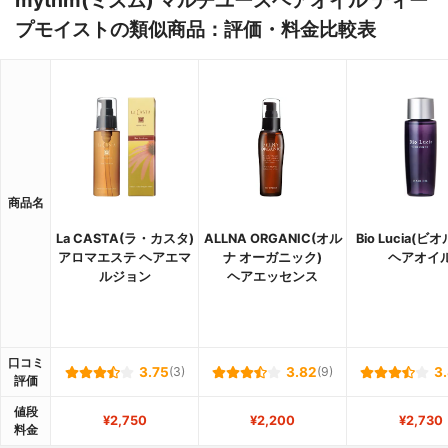
mythm(ミズム) マルチユースヘアオイル ディー
プモイストの類似商品：評価・料金比較表
商品名
La CASTA(ラ・カスタ)
ALLNA ORGANIC(オル
Bio Lucia(ビ
アロマエステ ヘアエマ
ナ オーガニック)
ヘアオイ
ルジョン
ヘアエッセンス
口コミ
3.75
(3)
3.82
(9)
3
評価
値段
¥2,750
¥2,200
¥2,730
料金