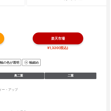
楽天市場
¥1,320(税込)
軸の色が透明
軸細め
奥二重
二重
ィー・アップ