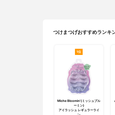
つけまつげおすすめランキ
1位
Miche Bloomin'(ミッシュブル
ーミン)
アイラッシュ レギュラーライ
ン