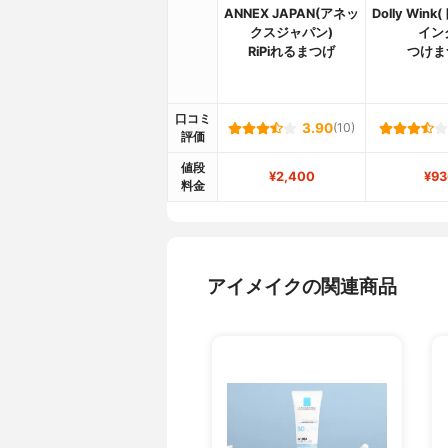
ANNEX JAPAN(アネッ
Dolly Win
クスジャパン)
イン
RiPiれるまつげ
つけま
口コミ
3.90
(10)
評価
値段
¥2,400
¥93
料金
アイメイクの関連商品