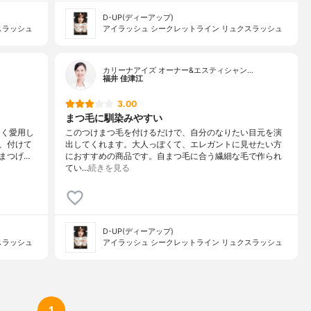
D-UP(ディーアップ)
スラッシュ
アイラッシュ シークレットライン リュクスラッシュ
カリーナアイズ オーナー&エスティシャン…
福井 佳津江
3.00
まつ毛に馴染みやすい
近く愛用し
このつけまつ毛を付けるだけで、自分のなりたい目元を演
、付けて
出してくれます。大人っぽくて、エレガントに見せたい方
まつげ…
におすすめの商品です。自まつ毛に合う繊細な毛で作られ
てい…
続きを見る
D-UP(ディーアップ)
スラッシュ
アイラッシュ シークレットライン リュクスラッシュ
1