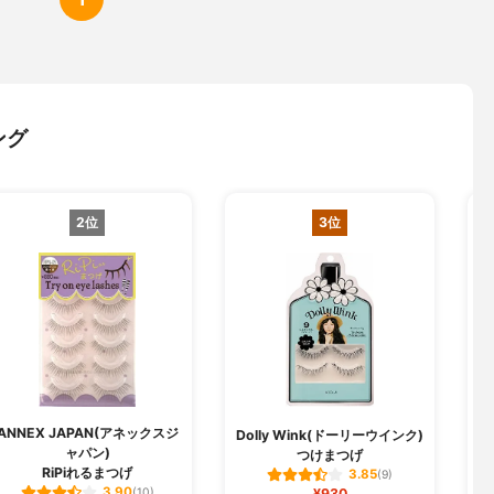
ング
2位
3位
ANNEX JAPAN(アネックスジ
D
Dolly Wink(ドーリーウインク)
ャパン)
つけまつげ
RiPiれるまつげ
3.85
(9)
3.90
(10)
¥930