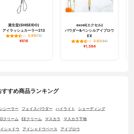
資生堂(SHISEIDO)
excel(エクセル)
アイラッシュカーラー213
パウダー&ペンシルアイブロウ
EX
3.95
(73)
¥616
3.93
(54)
¥1,594
おすすめ商品ランキング
ンシーラー
フェイスパウダー
ハイライト
シェーディング
DDクリーム
EEクリーム
マスカラ
マスカラ下地
イシャドウ
アイシャドウベース
アイブロウ