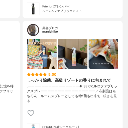
Frienbr(フレンバー)
ルーム&ファブリックミスト
美容ブロガー
manichiko
5.00
しっかり除菌、高級リゾートの香りに包まれて
で記憶を呼
.ーーーーーーーーーーーーーーー🔶 SE:CRUNOファブリッ
ファブリッ
クスプレーーーーーーーーーーーーーーーー／布製品はも
ちろん、ルームスプレーとしても‼︎除菌も出来ち…
続きを見
る
SE:CRUNO(シークルーノ)