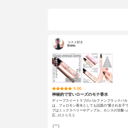
コスメ好き
Eririn
5.00
神秘的で甘いローズのモテ香水
ディープスイートラブのパルファンブラックバカ
は、フェロモン香水としても話題の“愛され女子”
プはミックスベリーやアップル、カシスの甘酸っ
広…
続きを見る