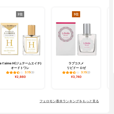
2位
3位
je t'aime H(ジュテームエイチ)
ラブコスメ
オードトワレ
リビドー ロゼ
ラ
3.15
3.15
(3)
(2)
¥2,860
¥3,740
フェロモン香水ランキングをもっと見る