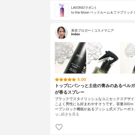
LAVONS(ラボン)
to the Moon ベッドルーム＆ファブリッ
美容ブロガー / コスメマニア
index
5.00
トップにパンっと土佐の青みのあるベルガ
が香るスプレー
ブラックでスタイリッシュなユニセックスデザイ
こよく男性にも好まれやすそうです。容量300ｍ
ープンロック機能があるプッシュ式スプレーボト
ッ…
続きを見る