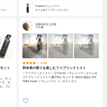
Frienbr(フレンバー)
クミスト
ルーム&ファブリックミスト
化粧品好きな主婦
つくね
4.00
モット
和本来の香りを楽しむファブリックミスト
✨ファブリックミスト✨【 Frienbr（フレンバー）ルーム＆
ファブリックミスト〜瀬戸内レモン〜 】300ml 税込2,310
ン。かっ
円🍀Frienbr（フレンバー）メ…
続きを見る
ｌで、オ
ル。フレ