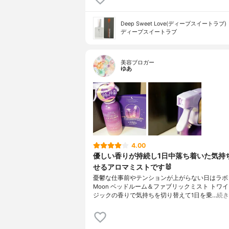
Deep Sweet Love(ディープスイートラブ)
ディープスイートラブ
美容ブロガー
ゆあ
4.00
優しい香りが持続し1日中落ち着いた気持
せるアロマミストです🐰
憂鬱な仕事前やテンションが上がらない日はラボン t
Moon ベッドルーム＆ファブリックミスト トワ
ジックの香りで気持ちを切り替えて1日を乗…
続き