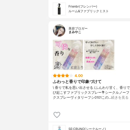
Frienbr(フレンバー)
ルーム&ファブリックミスト
美容ブロガー
まみやこ
4.00
ふわっと香りで印象づけて
\ 香りで私を思い出させる /⁡⁡ふんわり甘く、香り
び起こすファブリックスプレー⁡⁡⁡💐シークルノー
クスプレーヴィタリーフシ0101⁡⁡この…
続きを見る
SE:CRUNO(シークルーノ)