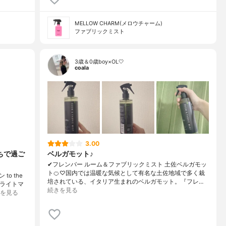
MELLOW CHARM(メロウチャーム)
ファブリックミスト
3歳＆0歳boy×OL🤍
coala
3.00
ちで過ご
ベルガモット♪
✔︎フレンバー ルーム＆ファブリックミスト 土佐ベルガモッ
ト🍊♡国内では温暖な気候として有名な土佐地域で多く栽
o the
培されている、イタリア生まれのベルガモット。『フレ…
イライトマ
続きを見る
を見る