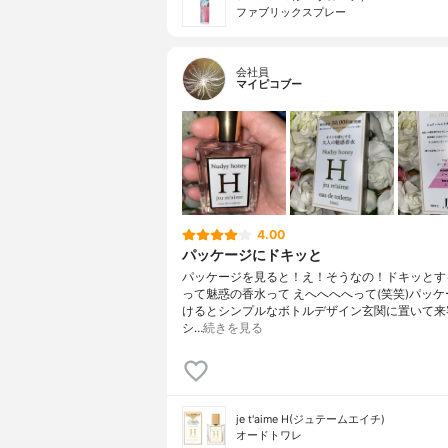
ファブリックスプレー
会社員
マイピコブー
4.00
パッケージにドキッと
パッケージを見ると！え！そうなの！ドキッとす
って魅惑の香水って えへへへへって(笑笑)パッ
けるとシンプルなボトルデザイン玄関に置いて来
シ…
続きを見る
je t'aime H(ジュテームエイチ)
オードトワレ