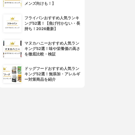
メンズ向けも！】
4位
5位
フライパンおすすめ人気ランキ
ング52選！【焦げ付かない・長
持ち！2026最新】
マヌカハニーおすすめ人気ラン
キング52選！味や栄養価の高さ
を徹底比較・検証
ドッグフードおすすめ人気ラン
キング52選！無添加・アレルギ
Deep Sweet Love(ディープス
ラブアトラクション
ー対策商品を紹介
イートラブ)
ブアトラクション・プレミア
ディープスイートラブ
ム
3.15
(3)
3.15
(2)
¥7,480
¥3,970