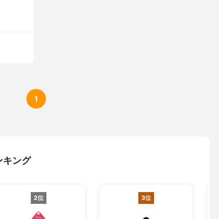
1
ンキング
2位
3位