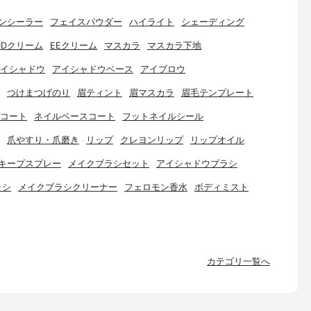
ンシーラー
フェイスパウダー
ハイライト
シェーディング
DDクリーム
EEクリーム
マスカラ
マスカラ下地
イシャドウ
アイシャドウベース
アイブロウ
つけまつげのり
眉ティント
眉マスカラ
眉毛テンプレート
コート
ネイルベースコート
フットネイルシール
爪やすり・爪磨き
リップ
クレヨンリップ
リップオイル
キープスプレー
メイクブラシセット
アイシャドウブラシ
ラシ
メイクブラシクリーナー
フェロモン香水
ボディミスト
カテゴリ一覧へ