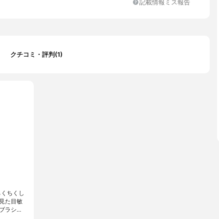
記載情報ミス報告
ふんわり仕上げ
クチコミ・評判(1)
ちくちくし
見た目敏
ブラシ…