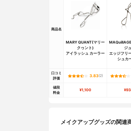
商品名
MARY QUANT(マリー
MAQuillA
クヮント)
ジュ
アイラッシュ カーラー
エッジフリー
シュカ
口コミ
3.83
(2)
評価
値段
¥1,100
¥93
料金
メイクアップグッズの関連