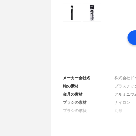
メーカー会社名
株式会社ド
軸の素材
プラスチッ
金具の素材
アルミニウ
ブラシの素材
ナイロン
ブラシの形状
丸形
全長
不明
毛の長さ
不明
毛の幅
不明