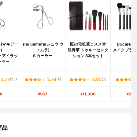
GE(マキアー
shu uemura(シュウ ウ
匠の化粧筆コスメ堂
DUcare(
)
エムラ)
熊野筆 トゥルーセレク
メイクブラシ 
 アイラッ
S カーラー
ション 8本セット
ト
ーラー
3.77
(23)
3.78
(4)
3.95
(6)
8
¥967
¥11,000
¥2,8
商品