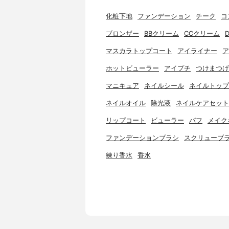
化粧下地
ファンデーション
チーク
コ
ブロンザー
BBクリーム
CCクリーム
マスカラトップコート
アイライナー
ア
ホットビューラー
アイプチ
つけまつげ
マニキュア
ネイルシール
ネイルトップ
ネイルオイル
除光液
ネイルケアセット
リップコート
ビューラー
パフ
メイク
ファンデーションブラシ
スクリューブ
練り香水
香水