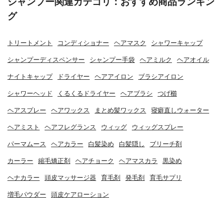
シャンプー関連カテゴリ：おすすめ商品ランキン
グ
トリートメント
コンディショナー
ヘアマスク
シャワーキャップ
シャンプーディスペンサー
シャンプー手袋
ヘアミルク
ヘアオイル
ナイトキャップ
ドライヤー
ヘアアイロン
ブラシアイロン
シャワーヘッド
くるくるドライヤー
ヘアブラシ
つげ櫛
ヘアスプレー
ヘアワックス
まとめ髪ワックス
寝癖直しウォーター
ヘアミスト
ヘアフレグランス
ウィッグ
ウィッグスプレー
パーマムース
ヘアカラー
白髪染め
白髪隠し
ブリーチ剤
カーラー
縮毛矯正剤
ヘアチョーク
ヘアマスカラ
黒染め
ヘナカラー
頭皮マッサージ器
育毛剤
発毛剤
育毛サプリ
増毛パウダー
頭皮ケアローション