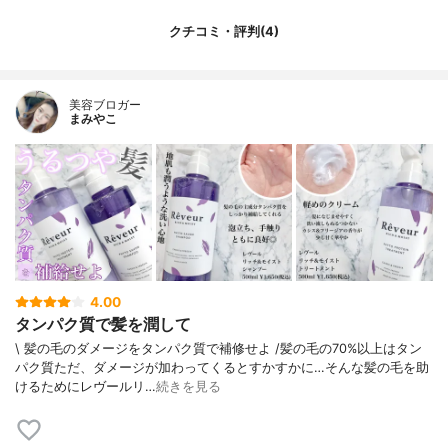
クチコミ・評判(4)
美容ブロガー
まみやこ
4.00
タンパク質で髪を潤して
\ 髪の毛のダメージをタンパク質で補修せよ /⁡髪の毛の70%以上はタン
パク質ただ、ダメージが加わってくるとすかすかに…⁡そんな髪の毛を助
けるために⁡レヴールリ…
続きを見る