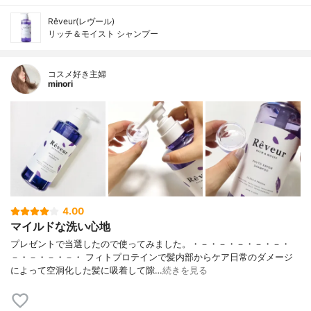
Rêveur(レヴール)
リッチ＆モイスト シャンプー
コスメ好き主婦
minori
4.00
マイルドな洗い心地
プレゼントで当選したので使ってみました。・－・－・－・－・－・
－・－・－・－・ フィトプロテインで髪内部からケア日常のダメージ
によって空洞化した髪に吸着して隙…
続きを見る