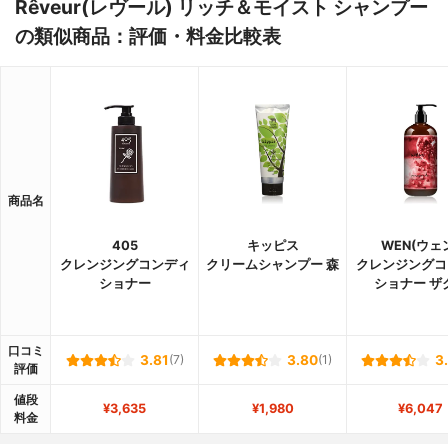
Rêveur(レヴール) リッチ＆モイスト シャンプー
の類似商品：評価・料金比較表
商品名
405
キッピス
WEN(ウェ
クレンジングコンディ
クリームシャンプー 森
クレンジングコ
ショナー
ショナー ザ
口コミ
3.81
(7)
3.80
(1)
3
評価
値段
¥3,635
¥1,980
¥6,047
料金