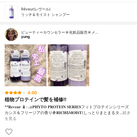
Rêveur(レヴール)
リッチ＆モイスト シャンプー
ビューティーカウンセラー☆化粧品販売☆メ…
yung
4.00
植物プロテインで髪を補修!!
**𝐑𝐞𝐯𝐞𝐮𝐫 🧴‎◌𓈒𓐍𝐏𝐇𝐘𝐓𝐎 𝐏𝐑𝐎𝐓𝐄𝐈𝐍 𝐒𝐄𝐑𝐈𝐄𝐒フィトプロテインシリーズ⁡
カシス＆フリージアの香り🍇𝐑𝐈𝐂𝐇&𝐌𝐎𝐈𝐒𝐓(しっとりまとまるタ…
続き
を見る