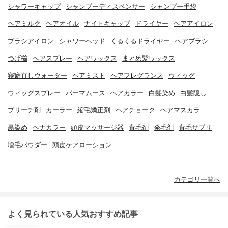
シャワーキャップ
シャンプーディスペンサー
シャンプー手袋
ヘアミルク
ヘアオイル
ナイトキャップ
ドライヤー
ヘアアイロン
ブラシアイロン
シャワーヘッド
くるくるドライヤー
ヘアブラシ
つげ櫛
ヘアスプレー
ヘアワックス
まとめ髪ワックス
寝癖直しウォーター
ヘアミスト
ヘアフレグランス
ウィッグ
ウィッグスプレー
パーマムース
ヘアカラー
白髪染め
白髪隠し
ブリーチ剤
カーラー
縮毛矯正剤
ヘアチョーク
ヘアマスカラ
黒染め
ヘナカラー
頭皮マッサージ器
育毛剤
発毛剤
育毛サプリ
増毛パウダー
頭皮ケアローション
カテゴリ一覧へ
よく見られている人気おすすめ記事