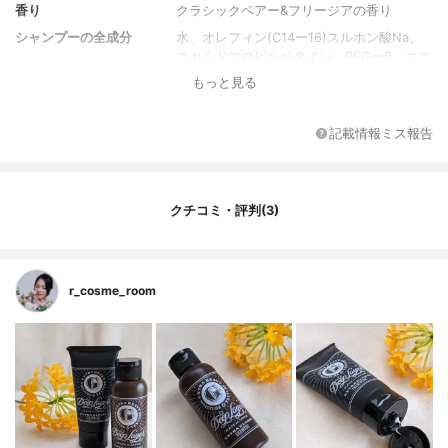
香り
クラシックペアー&フリージアの香り
シャンプーの全成分
水、オレフィン(C14ー16)スルホン酸Na、
コカミドプロピルベタイン、PEGー8、ココ
イルサルコシンNa、コカミドメチルMEA、
もっと見る
加水分解ケラチン(羽毛)、ラウロイルグルタ
ミン酸ジ(フィトステリル/オクチルドデシ
ル)、シクロヘキサンー1、4ージカルボン酸
記載情報ミス報告
ビスエトキシジグリコール、ラウロイル加
水分解シルクNa、シロキクラゲエキス、ED
TAー2Na、ポリクオタニウムー10、ポリク
オタニウムー47、塩化Na、PEGー40水添ヒ
クチコミ・評判(3)
マシ油、クエン酸、クエン酸Na、エタノー
ル、安息香酸Na、フェノキシエタノール、
香料
r_cosme_room
コンディショナーの全成
水、ジメチコン、セテアリルアルコール、
分
グリセリン、ベヘントリモニウムクロリ
ド、DPG、パルミチン酸エチルへキシル、
ラウロイルグルタミン酸ジ(フィトステリル/
オクチルドデシル)、シクロヘキサンー1、4
ージカルボン酸ビスエトキシジグリコー
ル、加水分解ケラチン(羽毛)、セバシン酸ジ
エチル、加水分解ヒアルロン酸、ラノリン
脂肪酸、ジヒドロキシプロピルアルギニンH