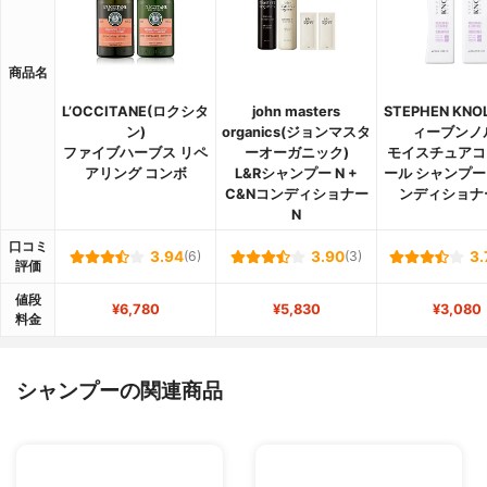
商品名
L’OCCITANE(ロクシタ
john masters
STEPHEN KNO
ン)
organics(ジョンマスタ
ィーブンノ
ファイブハーブス リペ
ーオーガニック)
モイスチュアコ
アリング コンボ
L&Rシャンプー N +
ール シャンプー
C&Nコンディショナー
ンディショナ
N
口コミ
3.94
(6)
3.90
(3)
3.
評価
値段
¥6,780
¥5,830
¥3,080
料金
シャンプーの関連商品