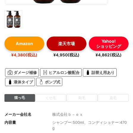
Yahoo!
Amazon
楽天市場
ショッピング
¥4,380(税込)
¥4,950(税込)
¥4,862(税込)
ダメージ補修
ヒアルロン酸配合
詰替え用あり
液体タイプ
ポンプ式
猫っ毛
くせ毛
剛毛
直毛
メーカー会社名
株式会社ｂ－ｅｘ
内容量
シャンプー:500ml、コンディショナー:470
g