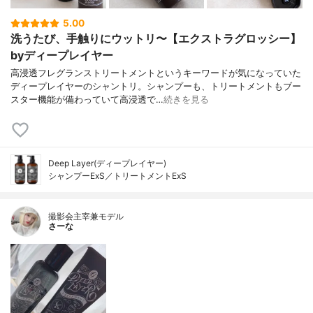
CI、センニンコク種子エキス、加水分解コ
5.00
ンキオリン、ジアルキル(C12ー18)ジモニウ
洗うたび、手触りにウットリ〜【エクストラグロッシー】
ムクロリド、ステアリン酸グリセリル、ア
モジメチコン、コカミドMEA、ステアルト
byディープレイヤー
リモニウムクロリド、乳酸、クエン酸、ク
高浸透フレグランストリートメントというキーワードが気になっていた
エン酸Na、イソプロパノール、BG、フェノ
ディープレイヤーのシャントリ。シャンプーも、トリートメントもブー
キシエタノール、香料
スター機能が備わっていて高浸透で…
続きを見る
Deep Layer(ディープレイヤー)
シャンプーExS／トリートメントExS
撮影会主宰兼モデル
さーな