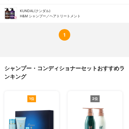
KUNDAL(クンダル)
H&M シャンプー／ヘアトリートメント
1
シャンプー・コンディショナーセットおすすめラ
ンキング
1位
2位