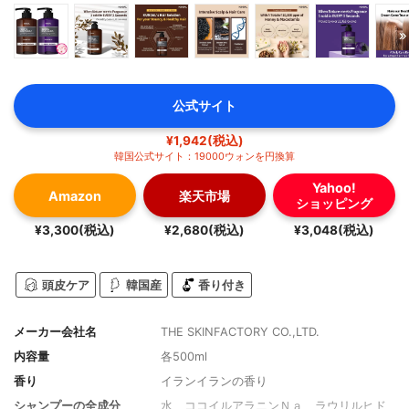
公式サイト
¥1,942(税込)
韓国公式サイト：19000ウォンを円換算
Yahoo!
Amazon
楽天市場
ショッピング
¥3,300(税込)
¥2,680(税込)
¥3,048(税込)
頭皮ケア
韓国産
香り付き
メーカー会社名
THE SKINFACTORY CO.,LTD.
内容量
各500ml
香り
イランイランの香り
シャンプーの全成分
水、ココイルアラニンＮａ、ラウリルヒド