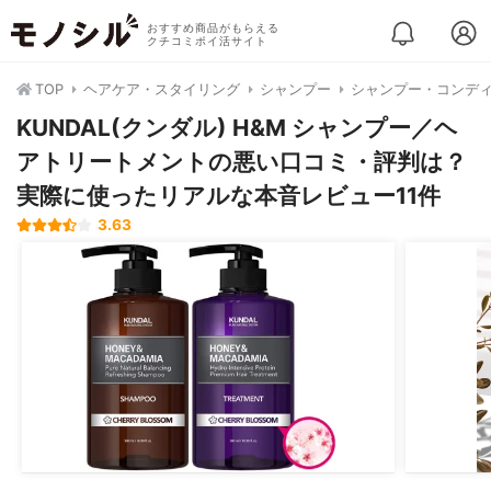
おすすめ商品がもらえる
クチコミポイ活サイト
TOP
ヘアケア・スタイリング
シャンプー
シャンプー・コンデ
KUNDAL(クンダル) H&M シャンプー／ヘ
アトリートメントの悪い口コミ・評判は？
実際に使ったリアルな本音レビュー11件
3.63