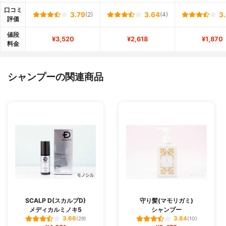
口コミ
3.79
(2)
3.64
(4)
3
評価
値段
¥3,520
¥2,618
¥1,870
料金
シャンプーの関連商品
SCALP D(スカルプD)
守り髪(マモリガミ)
メディカルミノキ5
シャンプー
3.66
3.84
(29)
(10)