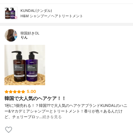
KUNDAL(クンダル)
H&M シャンプー／ヘアトリートメント
韓国好きOL
りん
5.00
韓国で大人気のヘアケア！！
1秒に1個売れる！？ 韓国??で大人気のヘアケアブランドKUNDALのハニ
ー&マカデミアシャンプーとトリートメント！ 香りが色々あるんだけ
ど、チェリーブロッ…
続きを見る