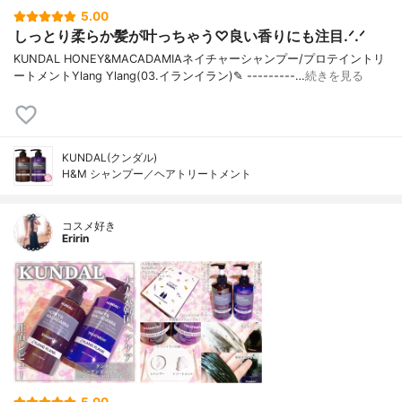
バ種子油、ヤシ油、アボカド油、マカデミ
5.00
ア種子油、シア脂、グアーヒドロキシプロ
しっとり柔らか髪が叶っちゃう♡良い香りにも注目.ᐟ.ᐟ
ピルトリモニウムクロリド、ポリクオタニ
KUNDAL HONEY&MACADAMIAネイチャーシャンプー/プロテイントリ
ウム－１０、塩化Ｎａ、ベタイン、アラン
ートメントYlang Ylang(03.イランイラン)✎ ---------…
続きを見る
トイン、パンテノール、アルギニン、グル
コン酸Ｎａ、クエン酸、ヤシ脂肪酸、イセ
チオン酸Ｎａ、ＢＧ、ＤＰＧ、グリチルリ
チン酸２Ｋ、１，２－ヘキサンジオール、
エチルヘキシルグリセリン、ヒドロキシア
KUNDAL(クンダル)
セトフェノン、カプリリルグリコール、香
H&M シャンプー／ヘアトリートメント
料
コスメ好き
Eririn