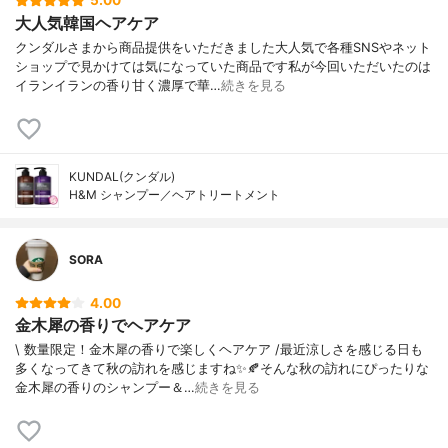
5.00
大人気韓国ヘアケア
クンダルさまから商品提供をいただきました大人気で各種SNSやネット
ショップで見かけては気になっていた商品です私が今回いただいたのは
イランイランの香り甘く濃厚で華…
続きを見る
KUNDAL(クンダル)
H&M シャンプー／ヘアトリートメント
SORA
4.00
金木犀の香りでヘアケア
\ 数量限定！金木犀の香りで楽しくヘアケア /⁡最近涼しさを感じる日も
多くなってきて秋の訪れを感じますね✨🍂そんな秋の訪れにぴったりな
金木犀の香りのシャンプー＆…
続きを見る