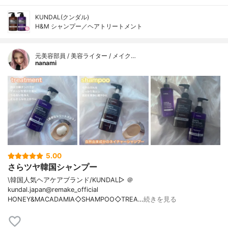
KUNDAL(クンダル)
H&M シャンプー／ヘアトリートメント
元美容部員 / 美容ライター / メイク…
nanami
5.00
さらツヤ韓国シャンプー
\韓国人気ヘアケアブランド/KUNDAL▷ ＠
kundal.japan@remake_official
HONEY&MACADAMIA◇SHAMPOO◇TREA…
続きを見る